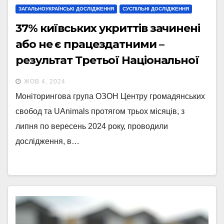
ЗАГАЛЬНОУКРАЇНСЬКІ ДОСЛІДЖЕННЯ
СУСПІЛЬНІ ДОСЛІДЖЕННЯ
37% київських укриттів зачинені
або не є працездатними –
результат Третьої Національної
кампанії моніторингу укриттів
ЖОВ 4, 2024
Моніторингова група ОЗОН Центру громадянських
свобод та UAnimals протягом трьох місяців, з
липня по вересень 2024 року, проводили
дослідження, в…