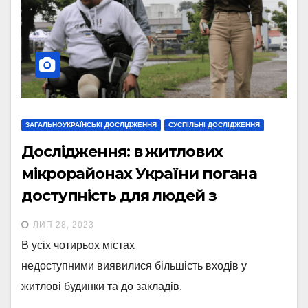
ЗАГАЛЬНОУКРАЇНСЬКІ ДОСЛІДЖЕННЯ
СУСПІЛЬНІ ДОСЛІДЖЕННЯ
Дослідження: в житлових
мікрорайонах України погана
доступність для людей з
інвалідністю
ЛИП 28, 2023
В усіх чотирьох містах
недоступними виявилися більшість входів у
житлові будинки та до закладів.