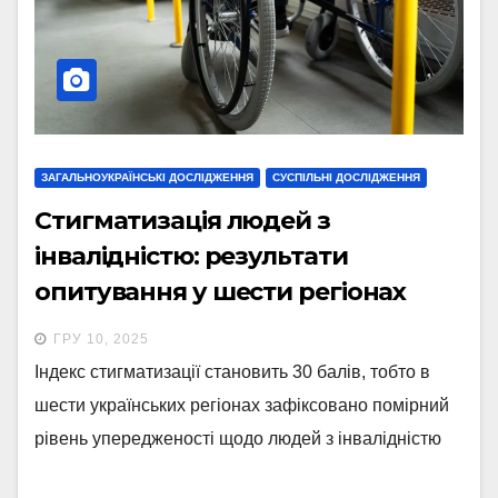
ЗАГАЛЬНОУКРАЇНСЬКІ ДОСЛІДЖЕННЯ
СУСПІЛЬНІ ДОСЛІДЖЕННЯ
Стигматизація людей з
інвалідністю: результати
опитування у шести регіонах
України
ГРУ 10, 2025
Індекс стигматизації становить 30 балів, тобто в
шести українських регіонах зафіксовано помірний
рівень упередженості щодо людей з інвалідністю