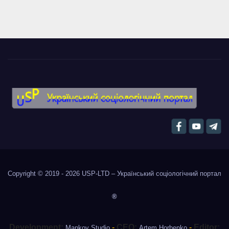
Copyright © 2019 - 2026
USP-LTD – Український соціологічний портал
®
Development:
-
CEO:
-
Editor:
Mankov Studio
Artem Horbenko