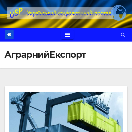
Перейти
до
вмісту
АграрнийЕкспорт