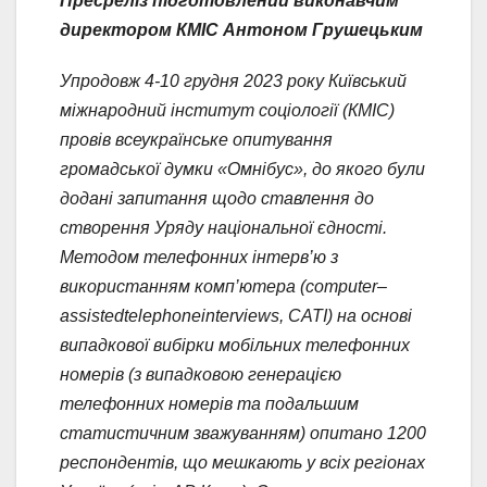
Пресреліз підготовлений виконавчим
директором КМІС Антоном Грушецьким
Упродовж 4-10 грудня 2023 року Київський
міжнародний інститут соціології (КМІС)
провів всеукраїнське опитування
громадської думки «Омнібус», до якого були
додані запитання щодо ставлення до
створення Уряду національної єдності.
Методом телефонних інтерв’ю з
використанням комп’ютера (
computer
–
assisted
telephone
interviews
, CATI)
на основі
випадкової вибірки мобільних телефонних
номерів (з випадковою генерацією
телефонних номерів та подальшим
статистичним зважуванням) опитано 1200
респондентів, що мешкають у всіх регіонах