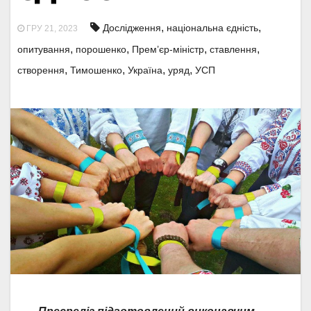
,
,
Дослідження
національна єдність
ГРУ 21, 2023
,
,
,
,
опитування
порошенко
Прем’єр-міністр
ставлення
,
,
,
,
створення
Тимошенко
Україна
уряд
УСП