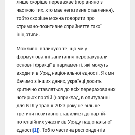
лише скоріше переважає (порівняно з
часткою тих, хто має негативне ставлення),
тобто скоріше можна говорити про
стримано-позитивне сприйняття такої
ініціативи.
Можливо, вплинуло те, що ми у
формулюванні запитання перерахували
основні фракції в парламенті, які можуть
входити в Уряд національної єдності. Як ми
бачимо з інших даних, українці досить
критично ставляться до всіх перерахованих
чотирьох партій (наприклад, в опитуванні
для NDI у травні 2023 року не більше
третини позитивно ставилися до партій-
потенційних учасників Уряду національної
єдності
[1]
). Тобто частина респондентів