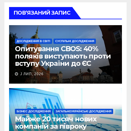
ПОВ’ЯЗАНИЙ ЗАПИС
ДОСЛІДЖЕННЯ В СВІТІ
СУСПІЛЬНІ ДОСЛІДЖЕННЯ
Опитування CBOS: 40%
поляків виступають проти
вступу України до ЄС
J ЛИП, 2026
БІЗНЕС ДОСЛІДЖЕННЯ
ЗАГАЛЬНОУКРАЇНСЬКІ ДОСЛІДЖЕННЯ
Майже 20 тисяч нових
компаній за півроку