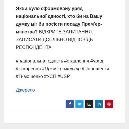
Якби було сформовану уряд
національної єдності, хто би на Вашу
думку міг би посісти посаду Прем’єр-
міністра?
ВІДКРИТЕ ЗАПИТАННЯ.
ЗАПИСАТИ ДОСЛІВНО ВІДПОВІДЬ
РЕСПОНДЕНТА
#національна_єдність #ставлення #уряд
#створення #
Прем’єр-міністр
#Порошенки
#Тимошенко #УСП #USP
Джерело