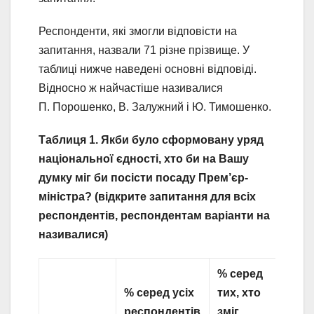
Респонденти, які змогли відповісти на
запитання, назвали 71 різне прізвище. У
таблиці нижче наведені основні відповіді.
Відносно ж найчастіше називалися
П. Порошенко, В. Залужний і Ю. Тимошенко.
Таблиця 1.
Якби було сформовану уряд
національної єдності, хто би на Вашу
думку міг би посісти посаду Прем’єр-
міністра? (відкрите запитання для всіх
респондентів, респондентам варіанти на
називалися)
% серед
%
серед усіх
тих, хто
респондентів
зміг