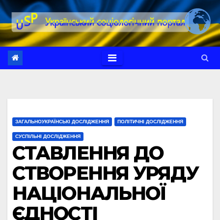
Перейти
до
вмісту
ЗАГАЛЬНОУКРАЇНСЬКІ ДОСЛІДЖЕННЯ
ПОЛІТИЧНІ ДОСЛІДЖЕННЯ
СУСПІЛЬНІ ДОСЛІДЖЕННЯ
СТАВЛЕННЯ ДО
СТВОРЕННЯ УРЯДУ
НАЦІОНАЛЬНОЇ
ЄДНОСТІ