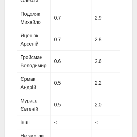
Олексій
Подоляк
0.7
2.9
Михайло
Яценюк
0.7
2.8
Арсеній
Гройсман
0.6
2.6
Володимир
Єрмак
0.5
2.2
Андрій
Мураєв
0.5
2.0
Євгеній
Інші
<
<
Не змогли