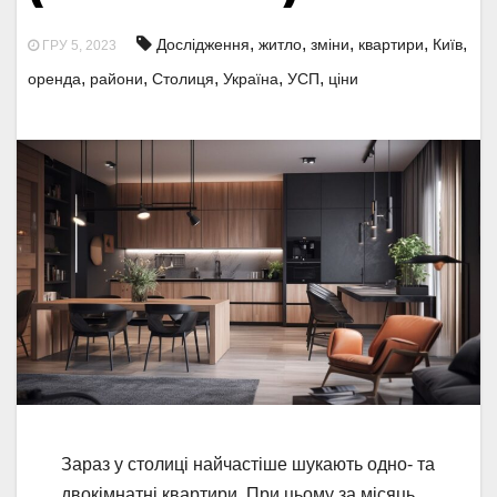
,
,
,
,
,
Дослідження
житло
зміни
квартири
Київ
ГРУ 5, 2023
,
,
,
,
,
оренда
райони
Столиця
Україна
УСП
ціни
Зараз у столиці найчастіше шукають одно- та
двокімнатні квартири. При цьому за місяць