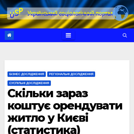
Перейти
до
вмісту
БІЗНЕС ДОСЛІДЖЕННЯ
РЕГІОНАЛЬНІ ДОСЛІДЖЕННЯ
СУСПІЛЬНІ ДОСЛІДЖЕННЯ
Скільки зараз
коштує орендувати
житло у Києві
(статистика)