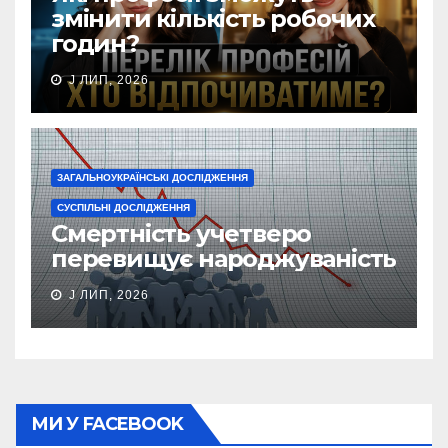
змінити кількість робочих
годин?
J ЛИП, 2026
ЗАГАЛЬНОУКРАЇНСЬКІ ДОСЛІДЖЕННЯ
СУСПІЛЬНІ ДОСЛІДЖЕННЯ
Смертність учетверо
перевищує народжуваність
J ЛИП, 2026
МИ У FACEBOOK