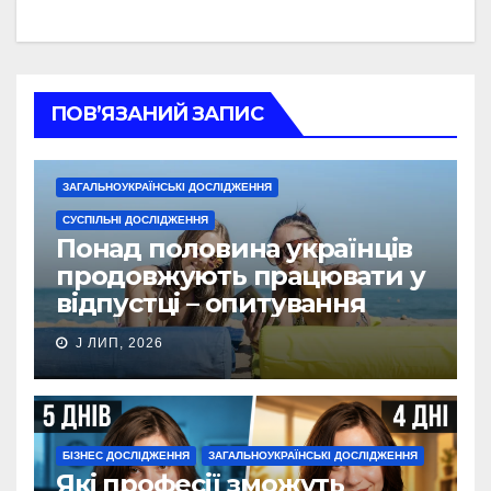
ПОВ’ЯЗАНИЙ ЗАПИС
ЗАГАЛЬНОУКРАЇНСЬКІ ДОСЛІДЖЕННЯ
СУСПІЛЬНІ ДОСЛІДЖЕННЯ
Понад половина українців
продовжують працювати у
відпустці – опитування
J ЛИП, 2026
БІЗНЕС ДОСЛІДЖЕННЯ
ЗАГАЛЬНОУКРАЇНСЬКІ ДОСЛІДЖЕННЯ
Які професії зможуть