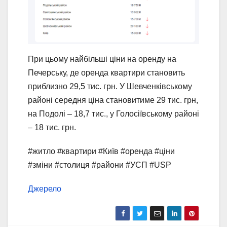
При цьому найбільші ціни на оренду на
Печерську, де оренда квартири становить
приблизно 29,5 тис. грн. У Шевченківському
районі середня ціна становитиме 29 тис. грн,
на Подолі – 18,7 тис., у Голосіївському районі
– 18 тис. грн.
#житло #квартири #Київ #оренда #ціни
#зміни #столиця #райони #УСП #USP
Джерело