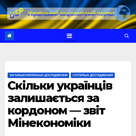
Перейти
до
вмісту
ЗАГАЛЬНОУКРАЇНСЬКІ ДОСЛІДЖЕННЯ
СУСПІЛЬНІ ДОСЛІДЖЕННЯ
Скільки українців
залишається за
кордоном — звіт
Мінекономіки