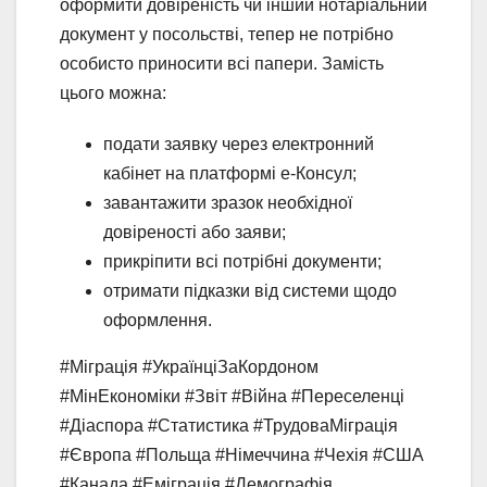
оформити довіреність чи інший нотаріальний
документ у посольстві, тепер не потрібно
особисто приносити всі папери. Замість
цього можна:
подати заявку через електронний
кабінет на платформі е-Консул;
завантажити зразок необхідної
довіреності або заяви;
прикріпити всі потрібні документи;
отримати підказки від системи щодо
оформлення.
#Міграція #УкраїнціЗаКордоном
#МінЕкономіки #Звіт #Війна #Переселенці
#Діаспора #Статистика #ТрудоваМіграція
#Європа #Польща #Німеччина #Чехія #США
#Канада #Еміграція #Демографія