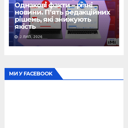
Однакові факти – різні
новини. П’ять редакційних
рішень, які знижують
якість
J ЛИП, 2026
МИ У FACEBOOK