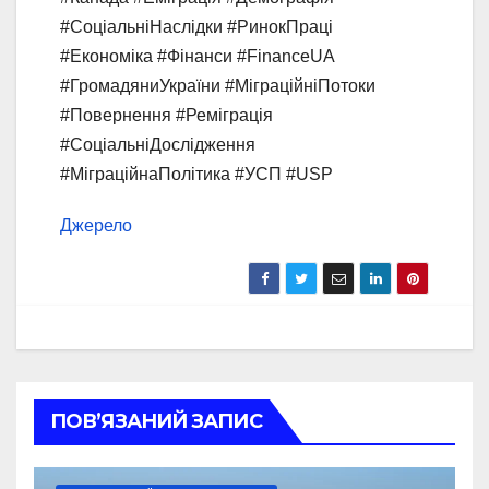
#СоціальніНаслідки #РинокПраці
#Економіка #Фінанси #FinanceUA
#ГромадяниУкраїни #МіграційніПотоки
#Повернення #Реміграція
#СоціальніДослідження
#МіграційнаПолітика #УСП #USP
Джерело
ПОВ’ЯЗАНИЙ ЗАПИС