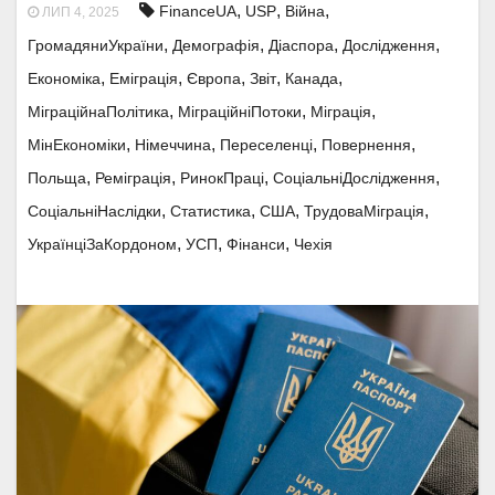
,
,
,
FinanceUA
USP
Війна
ЛИП 4, 2025
,
,
,
,
ГромадяниУкраїни
Демографія
Діаспора
Дослідження
,
,
,
,
,
Економіка
Еміграція
Європа
Звіт
Канада
,
,
,
МіграційнаПолітика
МіграційніПотоки
Міграція
,
,
,
,
МінЕкономіки
Німеччина
Переселенці
Повернення
,
,
,
,
Польща
Реміграція
РинокПраці
СоціальніДослідження
,
,
,
,
СоціальніНаслідки
Статистика
США
ТрудоваМіграція
,
,
,
УкраїнціЗаКордоном
УСП
Фінанси
Чехія