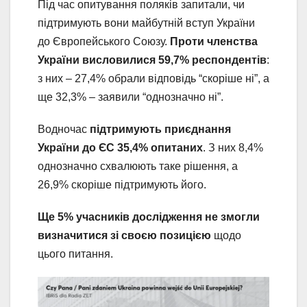
Під час опитування поляків запитали, чи
підтримують вони майбутній вступ України
до Європейського Союзу.
Проти членства
України висловилися 59,7% респондентів
:
з них – 27,4% обрали відповідь “скоріше ні”, а
ще 32,3% – заявили “однозначно ні”.
Водночас
підтримують приєднання
України до ЄС 35,4% опитаних
. З них 8,4%
однозначно схвалюють таке рішення, а
26,9% скоріше підтримують його.
Ще 5% учасників дослідження не змогли
визначитися зі своєю позицією
щодо
цього питання.