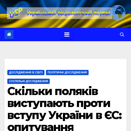
Перейти
до
вмісту
ДОСЛІДЖЕННЯ В СВІТІ
ПОЛІТИЧНІ ДОСЛІДЖЕННЯ
СУСПІЛЬНІ ДОСЛІДЖЕННЯ
Скільки поляків
виступають проти
вступу України в ЄС:
опитування