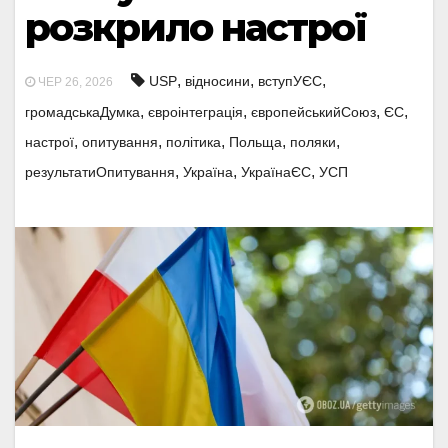
розкрило настрої
,
,
,
USP
відносини
вступУЄС
ЧЕР 26, 2026
,
,
,
,
громадськаДумка
євроінтеграція
європейськийСоюз
ЄС
,
,
,
,
,
настрої
опитування
політика
Польща
поляки
,
,
,
результатиОпитування
Україна
УкраїнаЄС
УСП