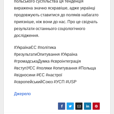
польського суспільства ця тенденція
виражена значно яскравіше, адже українці
продовжують ставитися до поляків набагато
приязніше, ніж вони до нас. Про це свідчать
результати останнього соціологічного
дослідження.
#УкраїнаЄС #політика
#результатиОпитування #Україна
#громадськаДумка #євроінтеграція
#вступУЄС #поляки #опитування #Польща
#відносини #ЄС #настрої
#європейськийСоюз #УСП #USP
Джерело