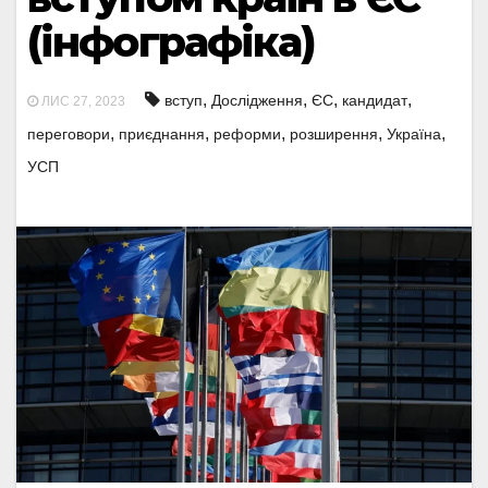
(інфографіка)
,
,
,
,
вступ
Дослідження
ЄС
кандидат
ЛИС 27, 2023
,
,
,
,
,
переговори
приєднання
реформи
розширення
Україна
УСП