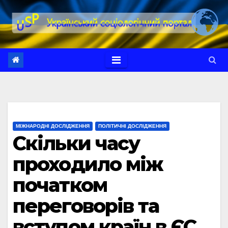
Перейти
до
вмісту
МІЖНАРОДНІ ДОСЛІДЖЕННЯ
ПОЛІТИЧНІ ДОСЛІДЖЕННЯ
Скільки часу
проходило між
початком
переговорів та
вступом країн в ЄС