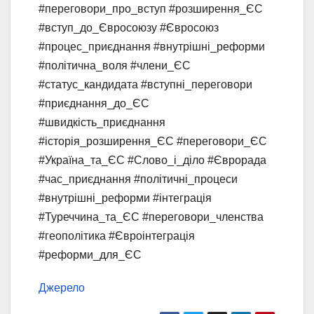
#переговори_про_вступ #розширення_ЄС
#вступ_до_Євросоюзу #Євросоюз
#процес_приєднання #внутрішні_реформи
#політична_воля #члени_ЄС
#статус_кандидата #вступні_переговори
#приєднання_до_ЄС
#швидкість_приєднання
#історія_розширення_ЄС #переговори_ЄС
#Україна_та_ЄС #Слово_і_діло #Єврорада
#час_приєднання #політичні_процеси
#внутрішні_реформи #інтеграція
#Туреччина_та_ЄС #переговори_членства
#геополітика #Євроінтеграція
#реформи_для_ЄС
Джерело