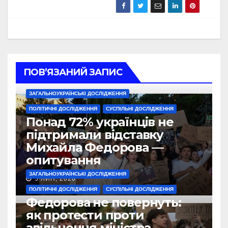
ПОВ’ЯЗАНИЙ ЗАПИС
ЗАГАЛЬНОУКРАЇНСЬКІ ДОСЛІДЖЕННЯ
ПОЛІТИЧНІ ДОСЛІДЖЕННЯ
СУСПІЛЬНІ ДОСЛІДЖЕННЯ
Понад 72% українців не
підтримали відставку
Михайла Федорова —
опитування
ЗАГАЛЬНОУКРАЇНСЬКІ ДОСЛІДЖЕННЯ
J ЛИП, 2026
ПОЛІТИЧНІ ДОСЛІДЖЕННЯ
СУСПІЛЬНІ ДОСЛІДЖЕННЯ
Федорова не повернуть:
як протести проти
звільнення міністра