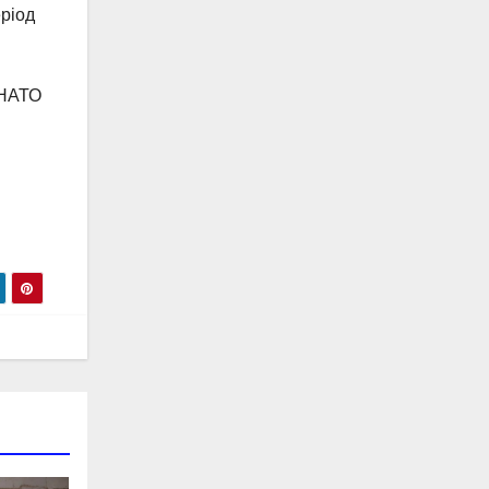
еріод
#НАТО