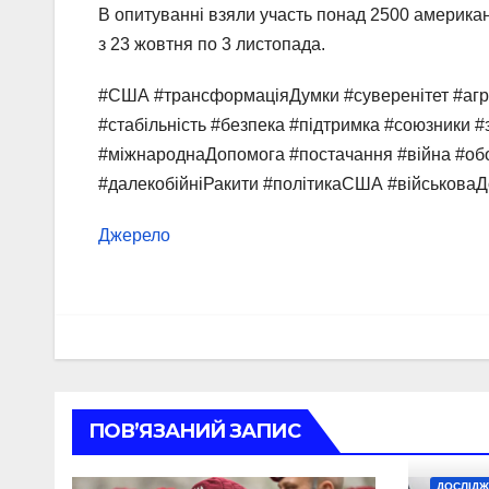
В опитуванні взяли участь понад 2500 американ
з 23 жовтня по 3 листопада.
#США #трансформаціяДумки #суверенітет #агр
#стабільність #безпека #підтримка #союзники 
#міжнароднаДопомога #постачання #війна #обор
#далекобійніРакити #політикаСША #військов
Джерело
ПОВ’ЯЗАНИЙ ЗАПИС
ДОСЛІДЖ