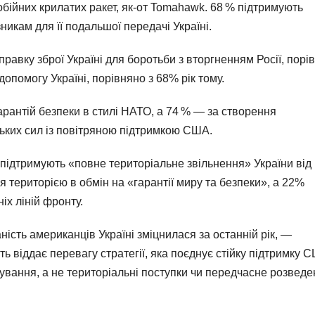
бійних крилатих ракет, як-от Tomahawk. 68 % підтримують
икам для її подальшої передачі Україні.
правку зброї Україні для боротьби з вторгненням Росії, порі
допомогу Україні, порівняно з 68% рік тому.
гарантій безпеки в стилі НАТО, а 74 % — за створення
ьких сил із повітряною підтримкою США.
ідтримують «повне територіальне звільнення» України від Р
я територією в обмін на «гарантії миру та безпеки», а 22%
х ліній фронту.
ність американців Україні зміцнилася за останній рік, —
 віддає перевагу стратегії, яка поєднує стійку підтримку 
мування, а не територіальні поступки чи передчасне розвед