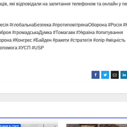
ців, які відповідали на запитання телефоном та онлайн у п
есія #глобальнаБезпека #протиповітрянаОборона #Росія 
#зброя #громадськаДумка #Томагавк #Україна #опитування
она #Конгрес #Байден #ракети #стратегія #опір #міцність
аДопомога #УСП #USP
ЕННЯ В СВІТІ