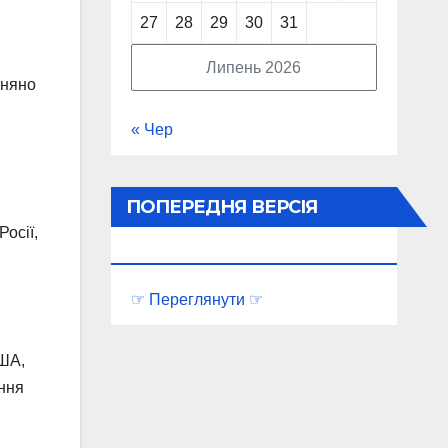
27
28
29
30
31
Липень 2026
вняно
« Чер
ПОПЕРЕДНЯ ВЕРСІЯ
осії,
ПОРТАЛУ
☞ Переглянути ☞
США,
ення