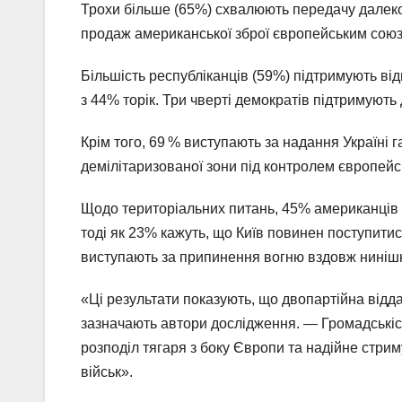
Трохи більше (65%) схвалюють передачу далеко
продаж американської зброї європейським союзн
Більшість республіканців (59%) підтримують від
з 44% торік. Три чверті демократів підтримують 
Крім того, 69 % виступають за надання Україні 
демілітаризованої зони під контролем європейс
Щодо територіальних питань, 45% американців п
тоді як 23% кажуть, що Київ повинен поступитис
виступають за припинення вогню вздовж нинішні
«Ці результати показують, що двопартійна відда
зазначають автори дослідження. — Громадськість
розподіл тягаря з боку Європи та надійне стри
військ».