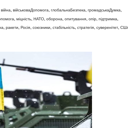
,
,
,
,
,
війна
військоваДопомога
глобальнаБезпека
громадськаДумка
,
,
,
,
,
,
,
опомога
міцність
НАТО
оборона
опитування
опір
підтримка
,
,
,
,
,
,
,
на
ракети
Росія
союзники
стабільність
стратегія
суверенітет
СШ