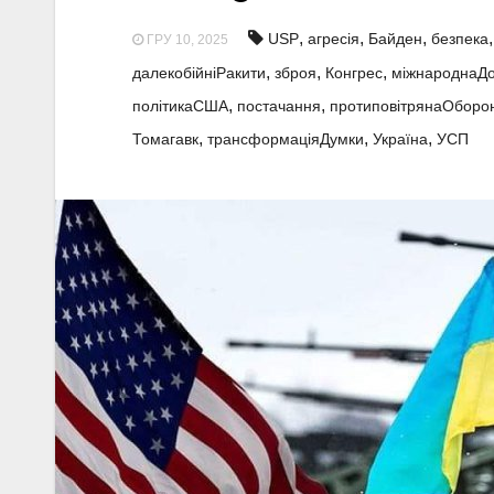
,
,
,
USP
агресія
Байден
безпека
ГРУ 10, 2025
,
,
,
далекобійніРакити
зброя
Конгрес
міжнароднаД
,
,
політикаСША
постачання
протиповітрянаОборо
,
,
,
Томагавк
трансформаціяДумки
Україна
УСП