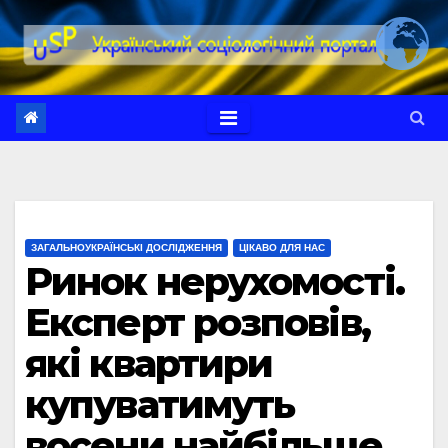
Перейти
до
вмісту
ЗАГАЛЬНОУКРАЇНСЬКІ ДОСЛІДЖЕННЯ
ЦІКАВО ДЛЯ НАС
Ринок нерухомості.
Експерт розповів,
які квартири
купуватимуть
восени найбільше