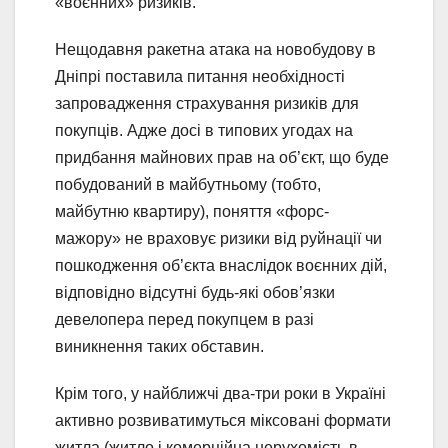
«воєнних» ризиків.
Нещодавня ракетна атака на новобудову в
Дніпрі поставила питання необхідності
запровадження страхування ризиків для
покупців. Адже досі в типових угодах на
придбання майнових прав на об’єкт, що буде
побудований в майбутньому (тобто,
майбутню квартиру), поняття «форс-
мажору» не враховує ризики від руйнації чи
пошкодження об’єкта внаслідок воєнних дій,
відповідно відсутні будь-які обов’язки
девелопера перед покупцем в разі
виникнення таких обставин.
Крім того, у найближчі два-три роки в Україні
активно розвиватимуться міксовані формати
житла (житло і комерційна нерухомість в