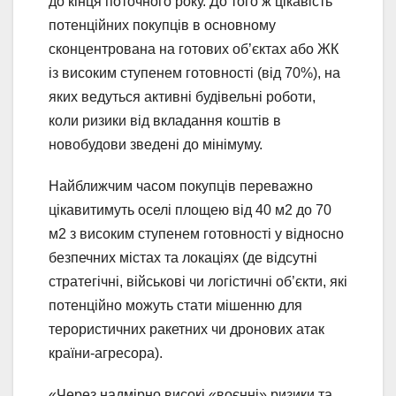
до кінця поточного року. До того ж цікавість
потенційних покупців в основному
сконцентрована на готових об’єктах або ЖК
із високим ступенем готовності (від 70%), на
яких ведуться активні будівельні роботи,
коли ризики від вкладання коштів в
новобудови зведені до мінімуму.
Найближчим часом покупців переважно
цікавитимуть оселі площею від 40 м2 до 70
м2 з високим ступенем готовності у відносно
безпечних містах та локаціях (де відсутні
стратегічні, військові чи логістичні об’єкти, які
потенційно можуть стати мішенню для
терористичних ракетних чи дронових атак
країни-агресора).
«Через надмірно високі «воєнні» ризики та