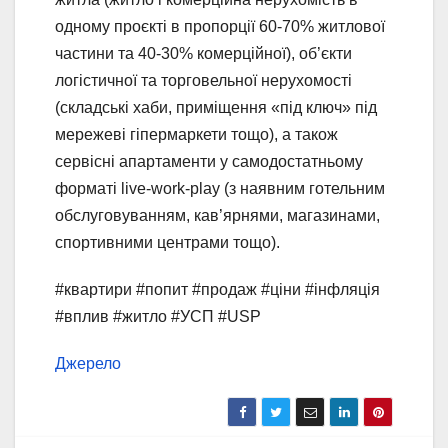
одному проєкті в пропорції 60-70% житлової
частини та 40-30% комерційної), об’єкти
логістичної та торговельної нерухомості
(складські хаби, приміщення «під ключ» під
мережеві гіпермаркети тощо), а також
сервісні апартаменти у самодостатньому
форматі live-work-play (з наявним готельним
обслуговуванням, кав’ярнями, магазинами,
спортивними центрами тощо).
#квартири #попит #продаж #ціни #інфляція
#вплив #житло #УСП #USP
Джерело