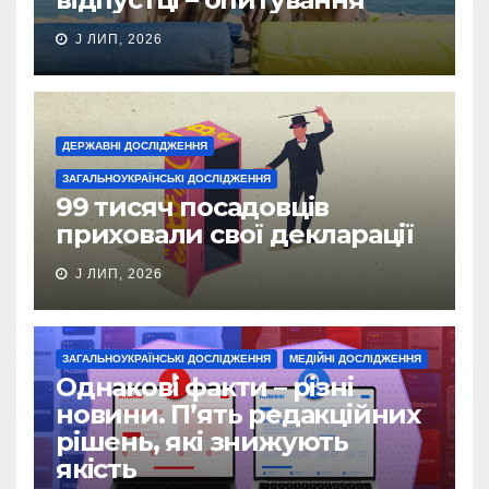
J ЛИП, 2026
ДЕРЖАВНІ ДОСЛІДЖЕННЯ
ЗАГАЛЬНОУКРАЇНСЬКІ ДОСЛІДЖЕННЯ
99 тисяч посадовців
приховали свої декларації
J ЛИП, 2026
ЗАГАЛЬНОУКРАЇНСЬКІ ДОСЛІДЖЕННЯ
МЕДІЙНІ ДОСЛІДЖЕННЯ
Однакові факти – різні
новини. П’ять редакційних
рішень, які знижують
якість