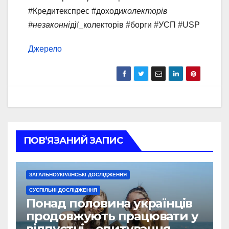
#Кредитекспрес #доходи
колекторів
#незаконні
дії_колекторів #борги #УСП #USP
Джерело
ПОВ’ЯЗАНИЙ ЗАПИС
ЗАГАЛЬНОУКРАЇНСЬКІ ДОСЛІДЖЕННЯ
СУСПІЛЬНІ ДОСЛІДЖЕННЯ
Понад половина українців
продовжують працювати у
відпустці – опитування