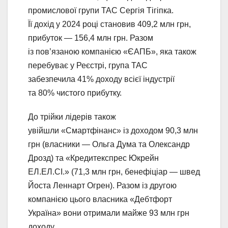
промислової групи ТАС Сергія Тігіпка.
Її дохід у 2024 році становив 409,2 млн грн,
прибуток — 156,4 млн грн. Разом
із пов’язаною компанією «ЄАПБ», яка також
перебуває у Реєстрі, група ТАС
забезпечила 41% доходу всієї індустрії
та 80% чистого прибутку.
До трійки лідерів також
увійшли «Смартфінанс» із доходом 90,3 млн
грн (власники — Ольга Дума та Олександр
Дрозд) та «Кредитекспрес Юкрейн
ЕЛ.ЕЛ.СІ.» (71,3 млн грн, бенефіціар — швед
Йоста Леннарт Огрен). Разом із другою
компанією цього власника «Дебтфорт
Україна» вони отримали майже 93 млн грн
доходу.