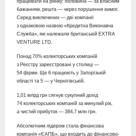
працювати на ринку: половина — за власним
бажанням, решта — через порушення вимог.
Серед виключених — дві компанії
з однаковою назвою «Кредитна Виконавча
Служба», які належали британській EXTRA
VENTURE LTD.
Понад 70% колекторських компаній
з Реєстру зареєстровані у столиці —
54 фірми. Ще 6 працюють у Запорізькій
області та 5 — у Чернігівській.
1,01 млрд грн сягнув сукупний дохід
74 колекторських компаній за минулий рік,
а чистий прибуток — 384,7 млн грн.
Абсолютним лідером стала фінансова
компанія «ЄАПБ», що входить до фінансово-