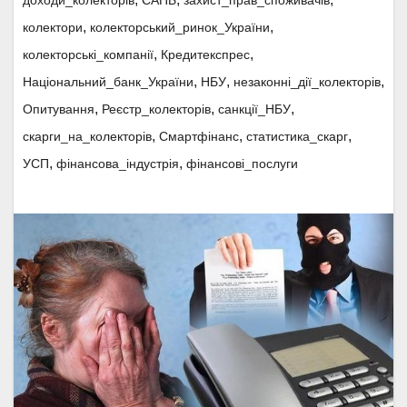
доходи_колекторів
ЄАПБ
захист_прав_споживачів
,
,
колектори
колекторський_ринок_України
,
,
колекторські_компанії
Кредитекспрес
,
,
,
Національний_банк_України
НБУ
незаконні_дії_колекторів
,
,
,
Опитування
Реєстр_колекторів
санкції_НБУ
,
,
,
скарги_на_колекторів
Смартфінанс
статистика_скарг
,
,
УСП
фінансова_індустрія
фінансові_послуги