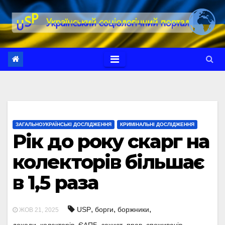
Перейти
до
вмісту
ЗАГАЛЬНОУКРАЇНСЬКІ ДОСЛІДЖЕННЯ
КРИМІНАЛЬНІ ДОСЛІДЖЕННЯ
Рік до року скарг на
колекторів більшає
в 1,5 раза
,
,
,
USP
борги
боржники
ЖОВ 21, 2025
,
,
,