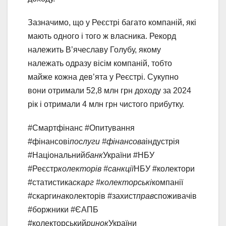
Зазначимо, що у Реєстрі багато компаній, які
мають одного і того ж власника. Рекорд
належить В’ячеславу Голубу, якому
належать одразу вісім компаній, тобто
майже кожна дев’ята у Реєстрі. Сукупно
вони отримали 52,8 млн грн доходу за 2024
рік і отримали 4 млн грн чистого прибутку.
#Смартфінанс #Опитування
#фінансові
послуги #фінансова
індустрія
#Національний
банк
України #НБУ
#Реєстр
колекторів #санкції
НБУ #колектори
#статистика
скарг #колекторські
компанії
#скарги
на
колекторів #захист
прав
споживачів
#боржники #ЄАПБ
#колекторський
ринок
України