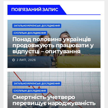
ПОВ’ЯЗАНИЙ ЗАПИС
ЗАГАЛЬНОУКРАЇНСЬКІ ДОСЛІДЖЕННЯ
СУСПІЛЬНІ ДОСЛІДЖЕННЯ
Понад половина українців
продовжують працювати у
відпустці – опитування
J ЛИП, 2026
ЗАГАЛЬНОУКРАЇНСЬКІ ДОСЛІДЖЕННЯ
СУСПІЛЬНІ ДОСЛІДЖЕННЯ
Смертність учетверо
перевищує народжуваність