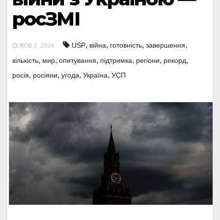
росЗМІ
,
,
,
,
USP
війна
готовність
завершення
ЖОВ 2, 2024
,
,
,
,
,
,
кількість
мир
опитування
підтримка
регіони
рекорд
,
,
,
,
росія
росіяни
угода
Україна
УСП