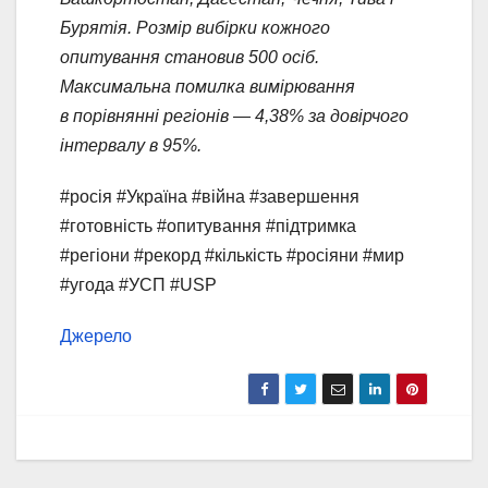
Бурятія. Розмір вибірки кожного
опитування становив 500 осіб.
Максимальна помилка вимірювання
в порівнянні регіонів — 4,38% за довірчого
інтервалу в 95%.
#росія #Україна #війна #завершення
#готовність #опитування #підтримка
#регіони #рекорд #кількість #росіяни #мир
#угода #УСП #USP
Джерело