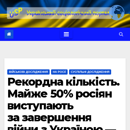
Перейти
до
вмісту
ВІЙСЬКОВІ ДОСЛІДЖЕННЯ
НА РОСІЇ
СУСПІЛЬНІ ДОСЛІДЖЕННЯ
Рекордна кількість.
Майже 50% росіян
виступають
за завершення
війни з Україною —