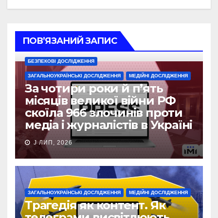
ПОВ’ЯЗАНИЙ ЗАПИС
БЕЗПЕКОВІ ДОСЛІДЖЕННЯ
ЗАГАЛЬНОУКРАЇНСЬКІ ДОСЛІДЖЕННЯ
МЕДІЙНІ ДОСЛІДЖЕННЯ
За чотири роки й п’ять
місяців великої війни РФ
скоїла 966 злочинів проти
медіа і журналістів в Україні
J ЛИП, 2026
ЗАГАЛЬНОУКРАЇНСЬКІ ДОСЛІДЖЕННЯ
МЕДІЙНІ ДОСЛІДЖЕННЯ
Трагедія як контент. Як
телеграми висвітлюють