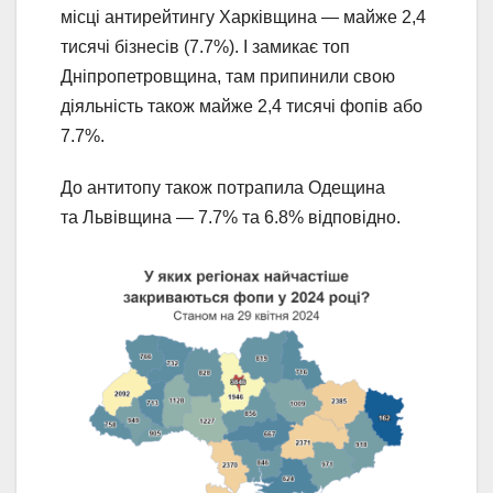
місці антирейтингу Харківщина — майже 2,4
тисячі бізнесів (7.7%). І замикає топ
Дніпропетровщина, там припинили свою
діяльність також майже 2,4 тисячі фопів або
7.7%.
До антитопу також потрапила Одещина
та Львівщина — 7.7% та 6.8% відповідно.