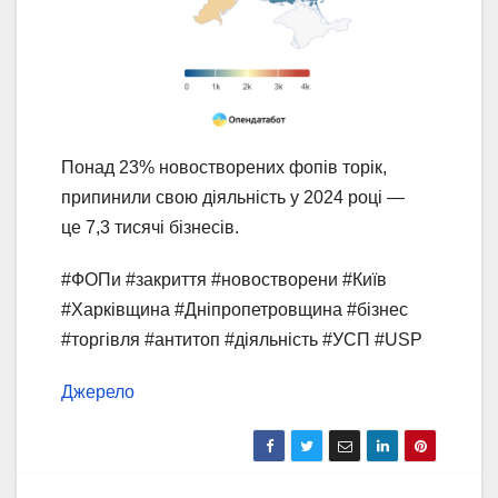
Понад 23% новостворених фопів торік,
припинили свою діяльність у 2024 році —
це 7,3 тисячі бізнесів.
#ФОПи #закриття #новостворени #Київ
#Харківщина #Дніпропетровщина #бізнес
#торгівля #антитоп #діяльність #УСП #USP
Джерело