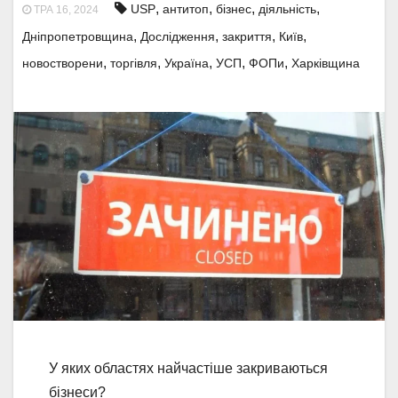
,
,
,
,
USP
антитоп
бізнес
діяльність
ТРА 16, 2024
,
,
,
,
Дніпропетровщина
Дослідження
закриття
Київ
,
,
,
,
,
новостворени
торгівля
Україна
УСП
ФОПи
Харківщина
У яких областях найчастіше закриваються
бізнеси?