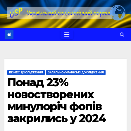
Перейти
до
вмісту
БІЗНЕС ДОСЛІДЖЕННЯ
ЗАГАЛЬНОУКРАЇНСЬКІ ДОСЛІДЖЕННЯ
Понад 23%
новостворених
минулоріч фопів
закрились у 2024