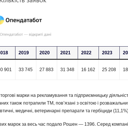
2018
2019
2020
2021
2022
2023
2
30 901
33 745
27 883
31 348
16 162
25 208
18
торгові марки на рекламування та підприємницьку діяльніс
таних також потрапили ТМ, пов’язані з освітою і розважальн
тичні, медичні, ветеринарні препарати та гербіциди (11,1%)
ових марок за весь час подало Рошен — 1396. Серед компані