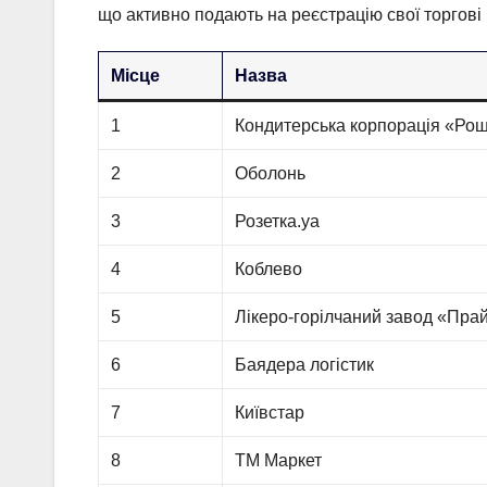
що активно подають на реєстрацію свої торгові
Місце
Назва
1
Кондитерська корпорація «Ро
2
Оболонь
3
Розетка.уа
4
Коблево
5
Лікеро-горілчаний завод «Пра
6
Баядера логістик
7
Київстар
8
ТМ Маркет