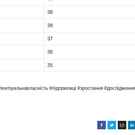
38
38
37
36
35
електуальна
власність #підприємці #зростання #дослідженн