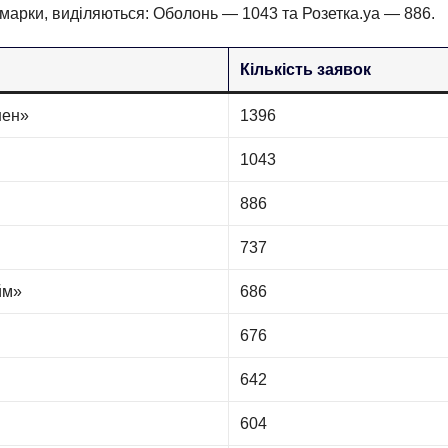
 марки, виділяються: Оболонь — 1043 та Розетка.уа — 886.
Кількість заявок
шен»
1396
1043
886
737
йм»
686
676
642
604