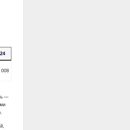
024
 008
ть —
ими
.
й,