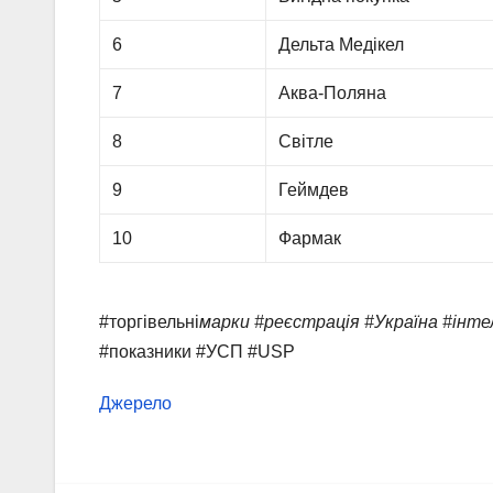
6
Дельта Медікел
7
Аква-Поляна
8
Світле
9
Геймдев
10
Фармак
#торгівельні
марки #реєстрація #Україна #інт
#показники #УСП #USP
Джерело