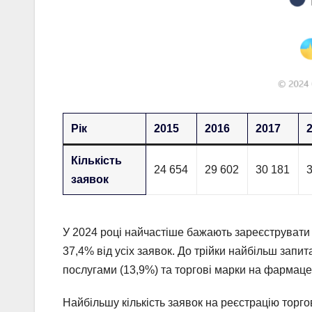
Рік
2015
2016
2017
Кількість
24 654
29 602
30 181
заявок
У 2024 році найчастіше бажають зареєструвати 
37,4% від усіх заявок. До трійки найбільш запи
послугами (13,9%) та торгові марки на фармацев
Найбільшу кількість заявок на реєстрацію торг