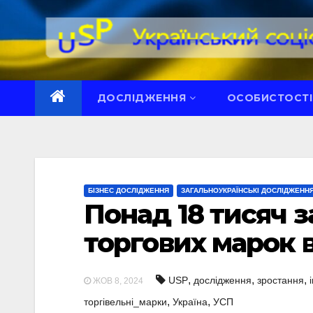
Перейти
до
вмісту
ДОСЛІДЖЕННЯ
ОСОБИСТОСТІ
БІЗНЕС ДОСЛІДЖЕННЯ
ЗАГАЛЬНОУКРАЇНСЬКІ ДОСЛІДЖЕНН
Понад 18 тисяч з
торгових марок 
,
,
,
USP
дослідження
зростання
ЖОВ 8, 2024
,
,
торгівельні_марки
Україна
УСП