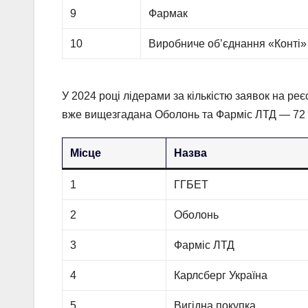
9
Фармак
10
Виробниче об’єднання «Конті»
У 2024 році лідерами за кількістю заявок на ре
вже вищезгадана Оболонь та Фарміс ЛТД — 72 т
Місце
Назва
1
ГГБЕТ
2
Оболонь
3
Фарміс ЛТД
4
Карлсберг Україна
5
Вигідна покупка