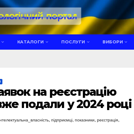
КАТАЛОГИ
ПОСЛУГИ
ВИБОРИ
Я
аявок на реєстрацію
вже подали у 2024 році
,
,
,
,
інтелектуальна_власність
підприємці
показники
реєстрація