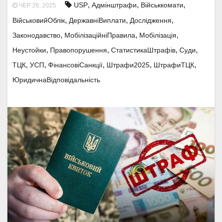
,
,
,
USP
Адмінштрафи
Військкомати
ЧЕР 26, 2025
,
,
,
ВійськовийОблік
ДержавніВиплати
Дослідження
,
,
,
Законодавство
МобілізаційніПравила
Мобілізація
,
,
,
,
Неустойки
Правопорушення
СтатистикаШтрафів
Суди
,
,
,
,
,
ТЦК
УСП
ФінансовіСанкції
Штрафи2025
ШтрафиТЦК
ЮридичнаВідповідальність