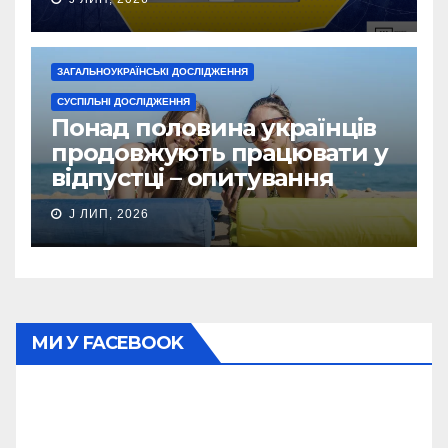
ЗАГАЛЬНОУКРАЇНСЬКІ ДОСЛІДЖЕННЯ
СУСПІЛЬНІ ДОСЛІДЖЕННЯ
Понад половина українців
продовжують працювати у
відпустці – опитування
J ЛИП, 2026
МИ У FACEBOOK