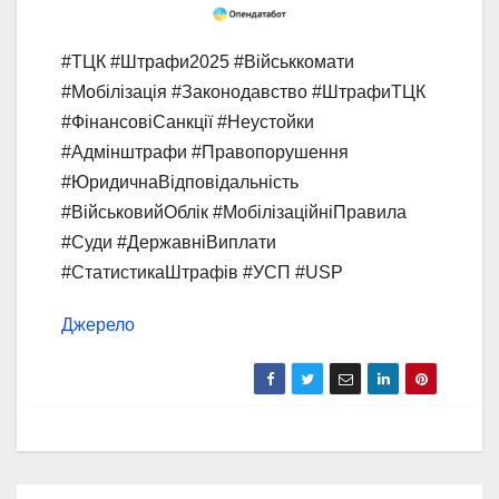
#ТЦК #Штрафи2025 #Військкомати
#Мобілізація #Законодавство #ШтрафиТЦК
#ФінансовіСанкції #Неустойки
#Адмінштрафи #Правопорушення
#ЮридичнаВідповідальність
#ВійськовийОблік #МобілізаційніПравила
#Суди #ДержавніВиплати
#СтатистикаШтрафів #УСП #USP
Джерело