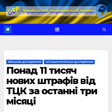
Перейти
до
вмісту
ВІЙСЬКОВІ ДОСЛІДЖЕННЯ
ЗАГАЛЬНОУКРАЇНСЬКІ ДОСЛІДЖЕННЯ
Понад 11 тисяч
нових штрафів від
ТЦК за останні три
місяці