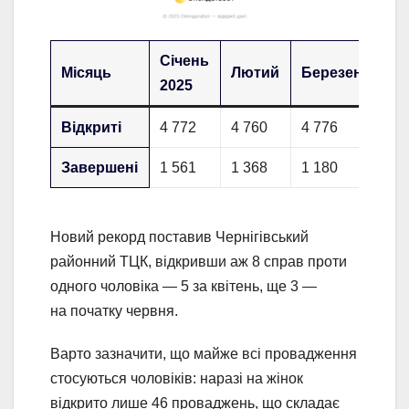
Січень
Місяць
Лютий
Березень
К
2025
Відкриті
4 772
4 760
4 776
5 
Завершені
1 561
1 368
1 180
1 
Новий рекорд поставив Чернігівський
районний ТЦК, відкривши аж 8 справ проти
одного чоловіка — 5 за квітень, ще 3 —
на початку червня.
Варто зазначити, що майже всі провадження
стосуються чоловіків: наразі на жінок
відкрито лише 46 проваджень, що складає