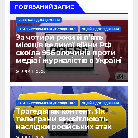
ПОВ’ЯЗАНИЙ ЗАПИС
БЕЗПЕКОВІ ДОСЛІДЖЕННЯ
ЗАГАЛЬНОУКРАЇНСЬКІ ДОСЛІДЖЕННЯ
МЕДІЙНІ ДОСЛІДЖЕННЯ
За чотири роки й п’ять
місяців великої війни РФ
скоїла 966 злочинів проти
медіа і журналістів в Україні
J ЛИП, 2026
ЗАГАЛЬНОУКРАЇНСЬКІ ДОСЛІДЖЕННЯ
МЕДІЙНІ ДОСЛІДЖЕННЯ
Трагедія як контент. Як
телеграми висвітлюють
наслідки російських атак
J ЛИП, 2026