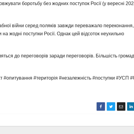
овжувати боротьбу без жодних поступок Росії (у вересні 202
абної війни серед поляків завжди переважало переконання
и на жодні поступки Росії. Однак цей відсоток неухильно
яться до переговорів заради переговорів. Більшість грома
кт #опитування #територія #незалежність #поступки #УСП 