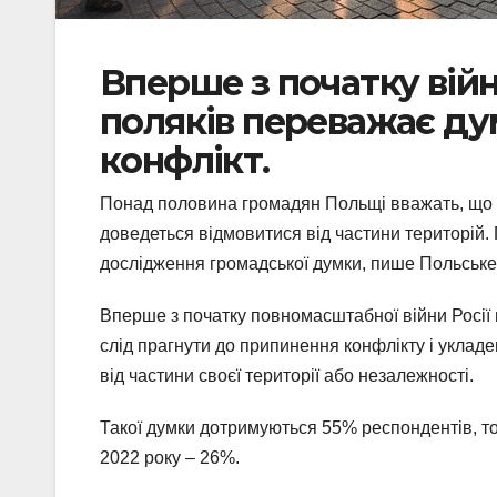
Вперше з початку війн
поляків переважає ду
конфлікт.
Понад половина громадян Польщі вважать, що ві
доведеться відмовитися від частини територій.
дослідження громадської думки, пише Польське р
Вперше з початку повномасштабної війни Росії 
слід прагнути до припинення конфлікту і укладе
від частини своєї території або незалежності.
Такої думки дотримуються 55% респондентів, тоді
2022 року – 26%.