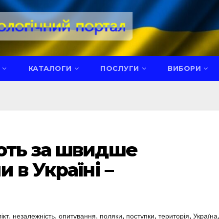
КАТАЛОГИ
ПОСЛУГИ
ВИБОРИ
ють за швидше
 в Україні –
,
,
,
,
,
,
ікт
незалежність
опитування
поляки
поступки
територія
Україна