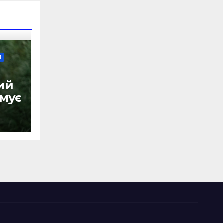
Я
ий
имує