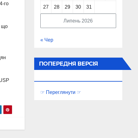
4-го
27
28
29
30
31
Липень 2026
, що
« Чер
дян
ПОПЕРЕДНЯ ВЕРСІЯ
ПОРТАЛУ
#USP
☞ Переглянути ☞