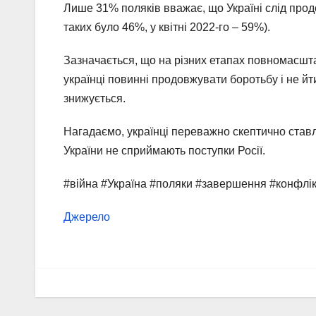
Лише 31% поляків вважає, що Україні слід прод
таких було 46%, у квітні 2022-го – 59%).
Зазначається, що на різних етапах повномасшт
українці повинні продовжувати боротьбу і не йт
знижується.
Нагадаємо, українці переважно скептично ставл
України не сприймають поступки Росії.
#війна #Україна #поляки #завершення #конфлі
Джерело