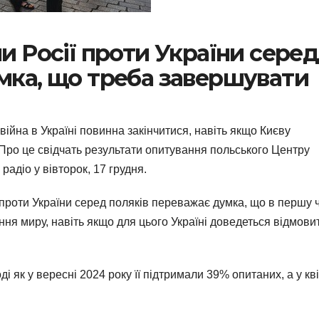
и Росії проти України серед
мка, що треба завершувати
йна в Україні повинна закінчитися, навіть якщо Києву
 Про це свідчать результати опитування польського Центру
адіо у вівторок, 17 грудня.
проти України серед поляків переважає думка, що в першу 
ння миру, навіть якщо для цього Україні доведеться відмови
 як у вересні 2024 року її підтримали 39% опитаних, а у кві