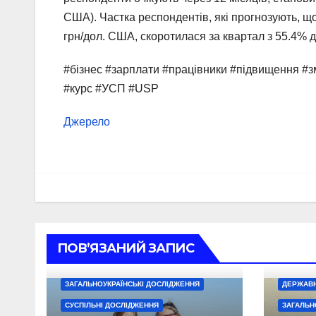
США). Частка респондентів, які прогнозують, що
грн/дол. США, скоротилася за квартал з 55.4% д
#бізнес #зарплати #працівники #підвищення #з
#курс #УСП #USP
Джерело
ПОВ’ЯЗАНИЙ ЗАПИС
ЗАГАЛЬНОУКРАЇНСЬКІ ДОСЛІДЖЕННЯ
ДЕРЖАВН
СУСПІЛЬНІ ДОСЛІДЖЕННЯ
ЗАГАЛЬН