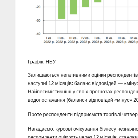
Графік: НБУ
Залишаються негативними оцінки респондентів щ
наступні 12 місяців: баланс відповідей — «мінус
Найпесимістичніші у своїх прогнозах респондент
водопостачання (баланси відповідей «мінус» 20
Проте респонденти підприємств торгівлі четверт
Нагадаємо, курсові очікування бізнесу незначно
респонденти очікують через 12 місяців, станови