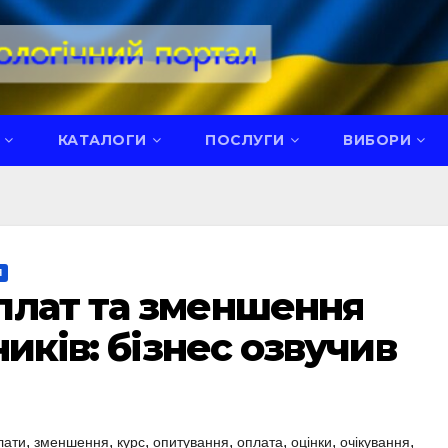
КАТАЛОГИ
ПОСЛУГИ
ВИБОРИ
Я
плат та зменшення
ників: бізнес озвучив
,
,
,
,
,
,
,
лати
зменшення
курс
опитування
оплата
оцінки
очікування