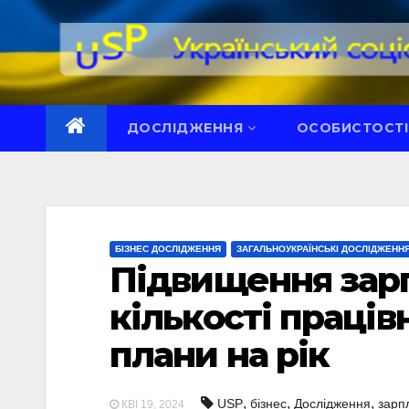
Перейти
до
вмісту
ДОСЛІДЖЕННЯ
ОСОБИСТОСТІ
БІЗНЕС ДОСЛІДЖЕННЯ
ЗАГАЛЬНОУКРАЇНСЬКІ ДОСЛІДЖЕНН
Підвищення зар
кількості праців
плани на рік
,
,
,
USP
бізнес
Дослідження
зарп
КВІ 19, 2024