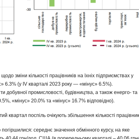
одо зміни кількості працівників на їхніх підприємствах у
» 6.3% (у ІV кварталі 2023 року — «мінус» 6.5%).
и добувної промисловості, будівництва, а також енерго- та
.5%, «мінус» 20.0% та «мінус» 16.7% відповідно).
ий квартал поспіль очікують збільшення кількості працівник
 погіршилися: середнє значення обмінного курсу, на яке
ть 40.44 грн/дол. США (в попередньому кварталі – 40.06 грн