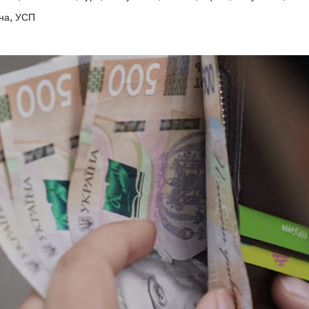
,
на
УСП