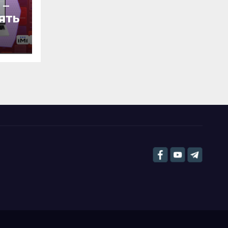
 –
’ять
ь