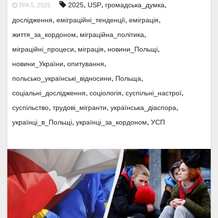
,
,
,
2025
USP
громадська_думка
ТРА 5, 2025
,
,
,
дослідження
еміграційні_тенденції
еміграція
,
,
життя_за_кордоном
міграційна_політика
,
,
,
міграційні_процеси
міграція
новини_Польщі
,
,
новини_України
опитування
,
,
польсько_українські_відносини
Польща
,
,
,
соціальні_дослідження
соціологія
суспільні_настрої
,
,
,
суспільство
трудові_мігранти
українська_діаспора
,
,
українці_в_Польщі
українці_за_кордоном
УСП