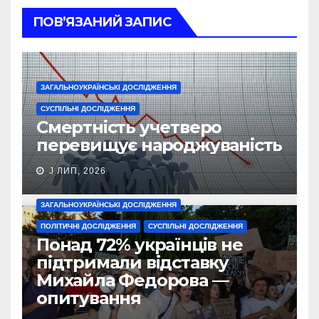
ПОВ’ЯЗАНИЙ ЗАПИС
ЗАГАЛЬНОУКРАЇНСЬКІ ДОСЛІДЖЕННЯ
СУСПІЛЬНІ ДОСЛІДЖЕННЯ
Смертність учетверо
перевищує народжуваність
J ЛИП, 2026
ЗАГАЛЬНОУКРАЇНСЬКІ ДОСЛІДЖЕННЯ
ПОЛІТИЧНІ ДОСЛІДЖЕННЯ
СУСПІЛЬНІ ДОСЛІДЖЕННЯ
Понад 72% українців не
підтримали відставку
Михайла Федорова —
опитування