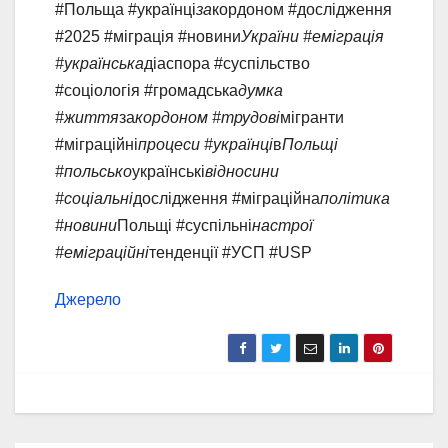
#Польща #українці
за
кордоном #дослідження
#2025 #міграція #новини
України #еміграція
#українська
діаспора #суспільство
#соціологія #громадська
думка
#життя
за
кордоном #трудові
мігранти
#міграційні
процеси #українці
в
Польщі
#польсько
українські
відносини
#соціальні
дослідження #міграційна
політика
#новини
Польщі #суспільні
настрої
#еміграційні
тенденції #УСП #USP
Джерело