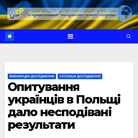
Перейти
до
вмісту
МІЖНАРОДНІ ДОСЛІДЖЕННЯ
СУСПІЛЬНІ ДОСЛІДЖЕННЯ
Опитування
українців в Польщі
дало несподівані
результати