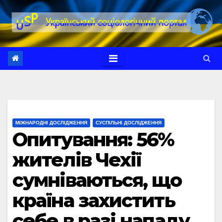
Перейти
до
вмісту
МІЖНАРОДНІ ДОСЛІДЖЕННЯ
СУСПІЛЬНІ ДОСЛІДЖЕННЯ
Опитування: 56%
жителів Чехії
сумніваються, що
країна захистить
себе в разі нападу