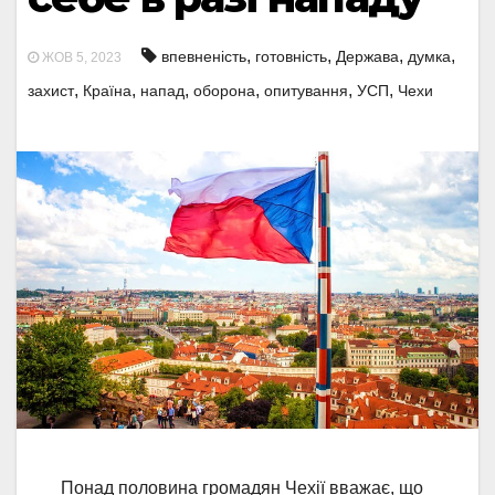
,
,
,
,
впевненість
готовність
Держава
думка
ЖОВ 5, 2023
,
,
,
,
,
,
захист
Країна
напад
оборона
опитування
УСП
Чехи
Понад половина громадян Чехії вважає, що