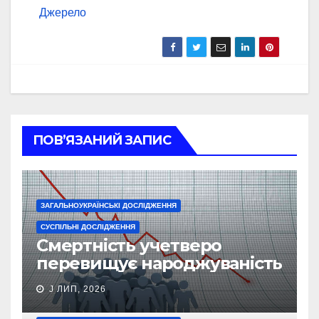
Джерело
ПОВ’ЯЗАНИЙ ЗАПИС
ЗАГАЛЬНОУКРАЇНСЬКІ ДОСЛІДЖЕННЯ
СУСПІЛЬНІ ДОСЛІДЖЕННЯ
Смертність учетверо
перевищує народжуваність
J ЛИП, 2026