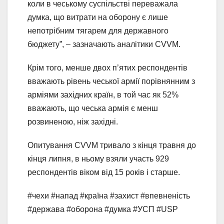
коли в чеському суспільстві переважала
думка, що витрати на оборону є лише
непотрібним тягарем для державного
бюджету”, – зазначають аналітики CVVM.
Крім того, менше двох п’ятих респондентів
вважають рівень чеської армії порівнянним з
арміями західних країн, в той час як 52%
вважають, що чеська армія є менш
розвиненою, ніж західні.
Опитування CVVM тривало з кінця травня до
кінця липня, в ньому взяли участь 929
респондентів віком від 15 років і старше.
#чехи #напад #країна #захист #впевненість
#держава #оборона #думка #УСП #USP