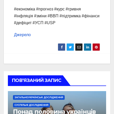
#економіка #прогноз #курс #гривня
#інфляція #зміни #ВВП #підтримка #фінанси
#дефіцит #УСП #USP
Джерело
ПОВ’ЯЗАНИЙ ЗАПИС
ЗАГАЛЬНОУКРАЇНСЬКІ ДОСЛІДЖЕННЯ
СУСПІЛЬНІ ДОСЛІДЖЕННЯ
Понад половина українців