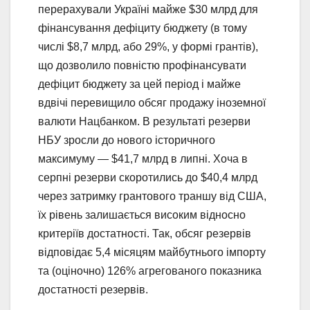
перерахували Україні майже $30 млрд для
фінансування дефіциту бюджету (в тому
числі $8,7 млрд, або 29%, у формі грантів),
що дозволило повністю профінансувати
дефіцит бюджету за цей період і майже
вдвічі перевищило обсяг продажу іноземної
валюти Нацбанком. В результаті резерви
НБУ зросли до нового історичного
максимуму — $41,7 млрд в липні. Хоча в
серпні резерви скоротились до $40,4 млрд
через затримку грантового траншу від США,
їх рівень залишається високим відносно
критеріїв достатності. Так, обсяг резервів
відповідає 5,4 місяцям майбутнього імпорту
та (оціночно) 126% агрегованого показника
достатності резервів.