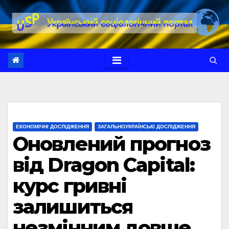
Перейти
до
вмісту
ЕКОНОМІЧНІ ДОСЛІДЖЕННЯ
ЗАГАЛЬНОУКРАЇНСЬКІ ДОСЛІДЖЕННЯ
Оновлений прогноз
від Dragon Capital:
курс гривні
залишиться
незмінним довше,