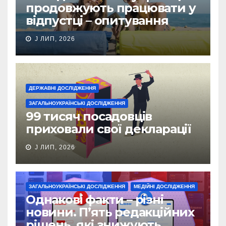
продовжують працювати у
відпустці – опитування
J ЛИП, 2026
ДЕРЖАВНІ ДОСЛІДЖЕННЯ
ЗАГАЛЬНОУКРАЇНСЬКІ ДОСЛІДЖЕННЯ
99 тисяч посадовців
приховали свої декларації
J ЛИП, 2026
ЗАГАЛЬНОУКРАЇНСЬКІ ДОСЛІДЖЕННЯ
МЕДІЙНІ ДОСЛІДЖЕННЯ
Однакові факти – різні
новини. П’ять редакційних
рішень, які знижують