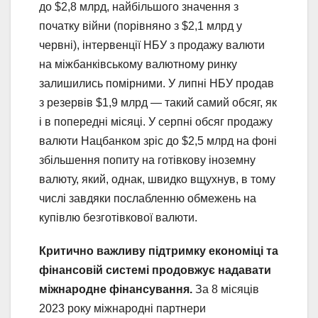
до $2,8 млрд, найбільшого значення з
початку війни (порівняно з $2,1 млрд у
червні), інтервенції НБУ з продажу валюти
на міжбанківському валютному ринку
залишились помірними. У липні НБУ продав
з резервів $1,9 млрд — такий самий обсяг, як
і в попередні місяці. У серпні обсяг продажу
валюти Нацбанком зріс до $2,5 млрд на фоні
збільшення попиту на готівкову іноземну
валюту, який, однак, швидко вщухнув, в тому
числі завдяки послабленню обмежень на
купівлю безготівкової валюти.
Критично важливу підтримку економіці та
фінансовій системі продовжує надавати
міжнародне фінансування.
За 8 місяців
2023 року міжнародні партнери