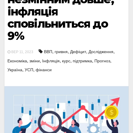
інфляція
сповільниться до
9%
,
,
,
,
ВВП
гривня
Дефіцит
Дослідження
ВЕР 11, 2023
,
,
,
,
,
,
Економіка
зміни
Інфляція
курс
підтримка
Прогноз
,
,
Україна
УСП
фінанси