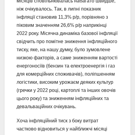
місяців сповільнювалась набагато швидше,
ніж очікувалось. Так, в липні показник
інфляції становив 11,3% р/р, порівняно з
піковим значенням 26,6% р/р наприкінці
2022 року. Місячна динаміка базової інфляції
свідчить про помітне зниження інфляційного
тиску, яке, на нашу думку, було зумовлене
низкою факторів, а саме зниженням вартості
енергоносіїв (бензин та електроенергія і газ
для комерційних споживачів), поліпшенням
логістики, високим урожаєм деяких культур
(гречки у 2022 році, картоплі та інших овочів
цього року) та зниженням інфляційних та
девальваційних очікувань.
Хоча інфляційний тиск з боку витрат
частково відновиться у найближчі місяці