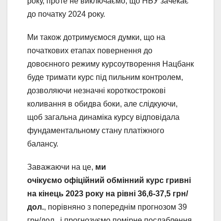
року, проте не виключаємо, що НБУ зачекає
до початку 2024 року.
Ми також дотримуємося думки, що на
початкових етапах повернення до
довоєнного режиму курсоутворення Нацбанк
буде тримати курс під пильним контролем,
дозволяючи незначні короткострокові
коливання в обидва боки, але слідкуючи,
щоб загальна динаміка курсу відповідала
фундаментальному стану платіжного
балансу.
Заважаючи на це,
ми
очікуємо
офіційний
обмінний курс гривні
на кінець 2023 року на рівні 36,6-37,5 грн/
дол.
, порівняно з попереднім прогнозом 39
грн/дол., і прогнозуємо помірне послаблення