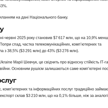
43%.
силанням на дані Національного банку.
у
ічні-червні 2025 року становив $7 617 млн, що на 10,9% менш
. Попри спад, частка телекомунікаційних, комп’ютерних та
а з 38,5% ($3 291 млн) до 43% ($3 276 млн).
raine Марії Шевчук, це свідчить про відносну стійкість ІТ-га
а війни. Основним рушієм залишаються саме комп’ютерні пос
ослуг
х, комп’ютерних та інформаційних послуг традиційно займа
 експорт склав $3 210 млн, що на 0,1% більше, ніж за аналог