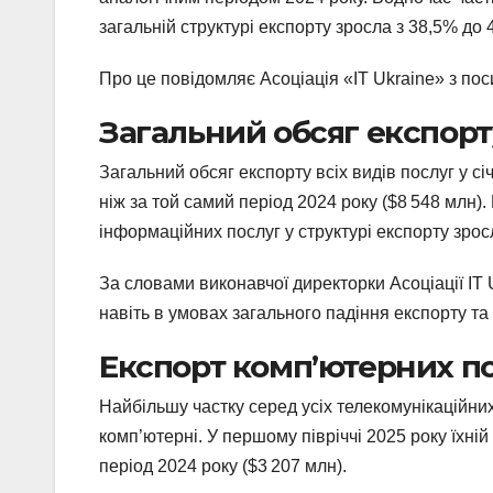
загальній структурі експорту зросла з 38,5% до 
Про це повідомляє Асоціація «IT Ukraine» з по
Загальний обсяг експорт
Загальний обсяг експорту всіх видів послуг у с
ніж за той самий період 2024 року ($8 548 млн)
інформаційних послуг у структурі експорту зросл
За словами виконавчої директорки Асоціації IT Uk
навіть в умовах загального падіння експорту т
Експорт комп’ютерних п
Найбільшу частку серед усіх телекомунікаційни
комп’ютерні. У першому півріччі 2025 року їхній
період 2024 року ($3 207 млн).