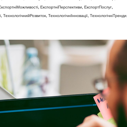
,
,
,
ЕкспортніМожливості
ЕкспортніПерспективи
ЕкспортПослуг
,
,
,
ї
ТехнологічнийРозвиток
ТехнологічніІнновації
ТехнологічніТренди