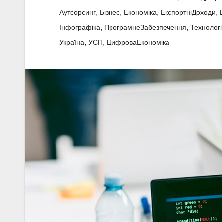
,
,
,
,
Аутсорсинг
Бізнес
Економіка
ЕкспортніДоходи
,
,
Інфографіка
ПрограмнеЗабезпечення
Технологі
,
,
Україна
УСП
ЦифроваЕкономіка