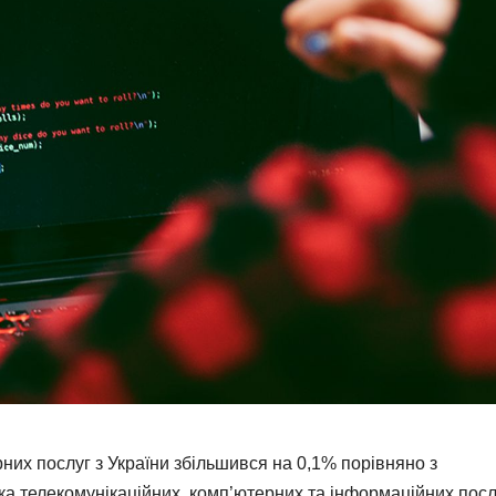
них послуг з України збільшився на 0,1% порівняно з
ка телекомунікаційних, комп’ютерних та інформаційних посл