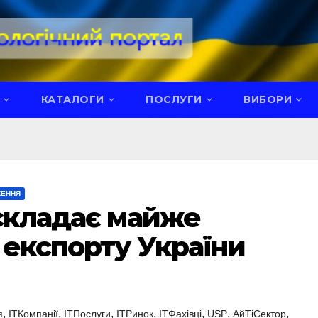
КАТАЛОГИ
ПОСЛУГИ
ВИБОРИ
ЖЕННЯ
 складає майже
 експорту України
,
,
,
,
,
,
,
я
ITКомпанії
ITПослуги
ITРинок
ITФахівці
USP
АйТіСектор