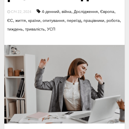
,
,
,
,
4-денний
війна
Дослідження
Європа
СІЧ 22, 2024
,
,
,
,
,
,
,
ЄС
життя
країни
опитування
переїзд
працівники
робота
,
,
тиждень
тривалість
УСП