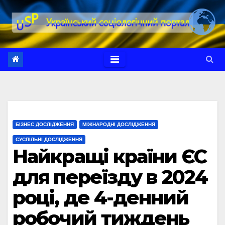
Перейти
до
вмісту
БІЗНЕС ДОСЛІДЖЕННЯ
МІЖНАРОДНІ ДОСЛІДЖЕННЯ
СУСПІЛЬНІ ДОСЛІДЖЕННЯ
Найкращі країни ЄС
для переїзду в 2024
році, де 4-денний
робочий тиждень