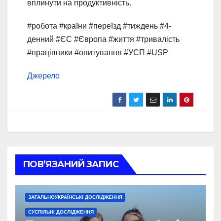
вплинути на продуктивність.
#робота #країни #переїзд #тиждень #4-
денний #ЄС #Європа #життя #тривалість
#працівники #опитування #УСП #USP
Джерело
ПОВ’ЯЗАНИЙ ЗАПИС
ЗАГАЛЬНОУКРАЇНСЬКІ ДОСЛІДЖЕННЯ
СУСПІЛЬНІ ДОСЛІДЖЕННЯ