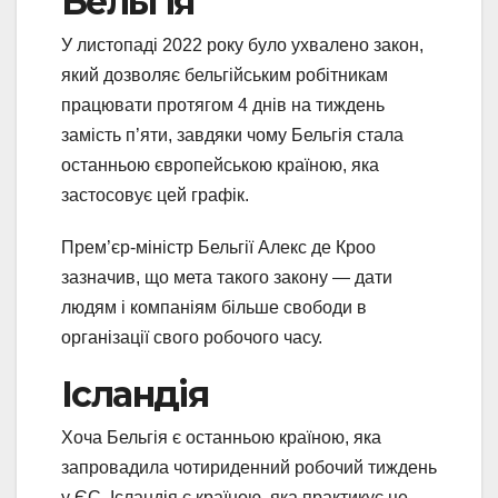
Бельгія
У листопаді 2022 року було ухвалено закон,
який дозволяє бельгійським робітникам
працювати протягом 4 днів на тиждень
замість п’яти, завдяки чому Бельгія стала
останньою європейською країною, яка
застосовує цей графік.
Прем’єр-міністр Бельгії Алекс де Кроо
зазначив, що мета такого закону — дати
людям і компаніям більше свободи в
організації свого робочого часу.
Ісландія
Хоча Бельгія є останньою країною, яка
запровадила чотириденний робочий тиждень
у ЄС, Ісландія є країною, яка практикує це