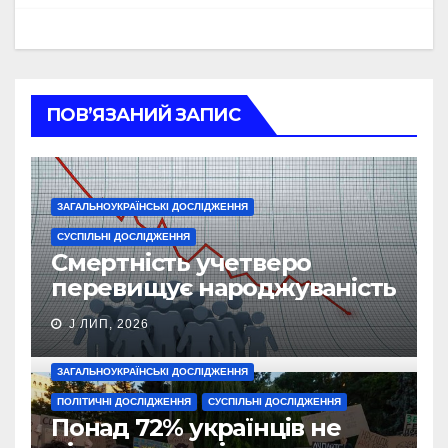
ПОВ’ЯЗАНИЙ ЗАПИС
ЗАГАЛЬНОУКРАЇНСЬКІ ДОСЛІДЖЕННЯ
СУСПІЛЬНІ ДОСЛІДЖЕННЯ
Смертність учетверо
перевищує народжуваність
J ЛИП, 2026
ЗАГАЛЬНОУКРАЇНСЬКІ ДОСЛІДЖЕННЯ
ПОЛІТИЧНІ ДОСЛІДЖЕННЯ
СУСПІЛЬНІ ДОСЛІДЖЕННЯ
Понад 72% українців не