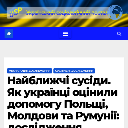
Перейти
до
вмісту
МІЖНАРОДНІ ДОСЛІДЖЕННЯ
СУСПІЛЬНІ ДОСЛІДЖЕННЯ
Найближчі сусіди.
Як українці оцінили
допомогу Польщі,
Молдови та Румунії:
дослідження