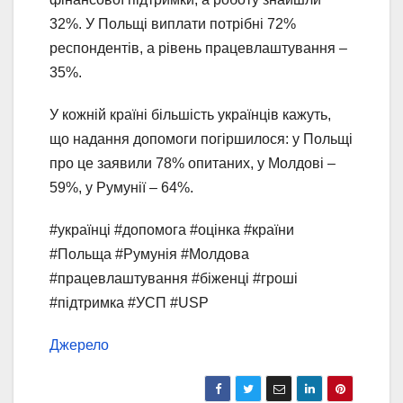
32%. У Польщі виплати потрібні 72%
респондентів, а рівень працевлаштування –
35%.
У кожній країні більшість українців кажуть,
що надання допомоги погіршилося: у Польщі
про це заявили 78% опитаних, у Молдові –
59%, у Румунії – 64%.
#українці #допомога #оцінка #країни
#Польща #Румунія #Молдова
#працевлаштування #біженці #гроші
#підтримка #УСП #USP
Джерело