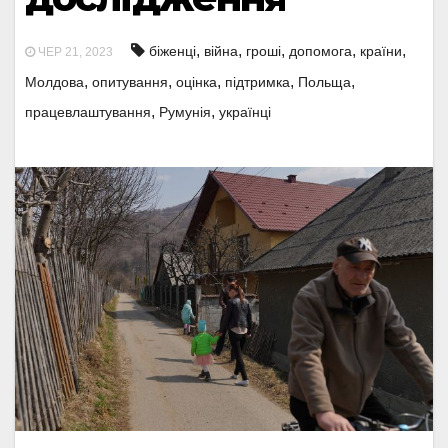
,
,
,
,
,
біженці
війна
гроші
допомога
країни
ЧЕР 21, 2023
,
,
,
,
,
Молдова
опитування
оцінка
підтримка
Польща
,
,
працевлаштування
Румунія
українці