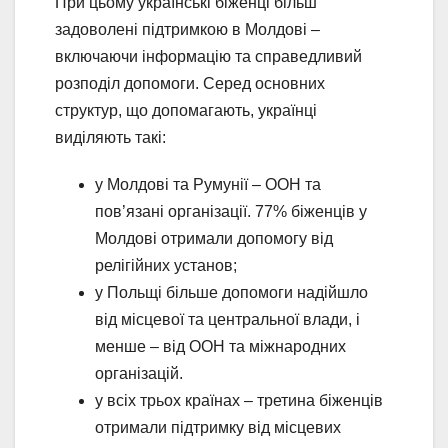
При цьому українські біженці більш
задоволені підтримкою в Молдові –
включаючи інформацію та справедливий
розподіл допомоги. Серед основних
структур, що допомагають, українці
виділяють такі:
у Молдові та Румунії – ООН та
пов’язані організації. 77% біженців у
Молдові отримали допомогу від
релігійних установ;
у Польщі більше допомоги надійшло
від місцевої та центральної влади, і
менше – від ООН та міжнародних
організацій.
у всіх трьох країнах – третина біженців
отримали підтримку від місцевих