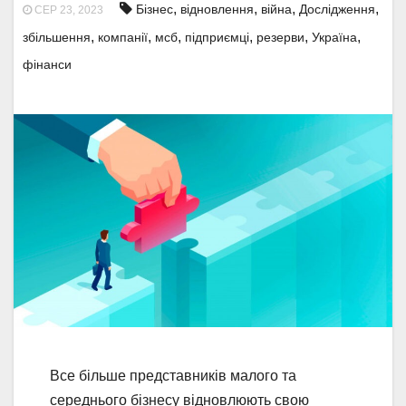
,
,
,
,
Бізнес
відновлення
війна
Дослідження
СЕР 23, 2023
,
,
,
,
,
,
збільшення
компанії
мсб
підприємці
резерви
Україна
фінанси
Все більше представників малого та
середнього бізнесу відновлюють свою