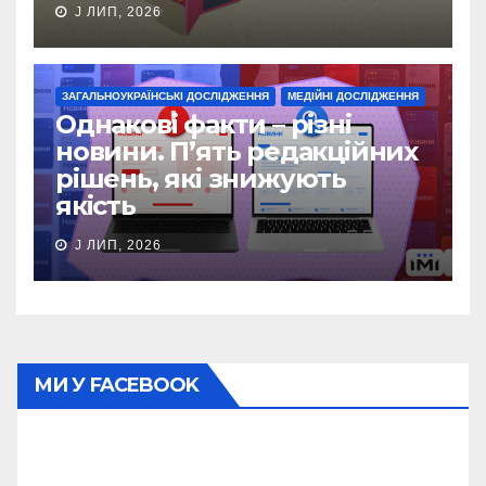
J ЛИП, 2026
ЗАГАЛЬНОУКРАЇНСЬКІ ДОСЛІДЖЕННЯ
МЕДІЙНІ ДОСЛІДЖЕННЯ
Однакові факти – різні
новини. П’ять редакційних
рішень, які знижують
якість
J ЛИП, 2026
МИ У FACEBOOK