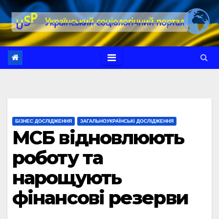
Перейти
до
вмісту
БІЗНЕС ДОСЛІДЖЕННЯ
ЗАГАЛЬНОУКРАЇНСЬКІ ДОСЛІДЖЕННЯ
МСБ відновлюють
роботу та
нарощують
фінансові резерви