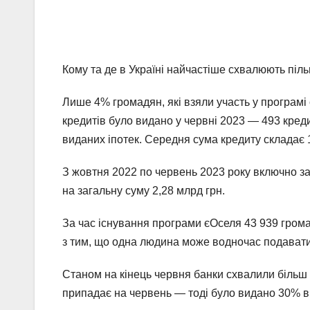
Кому та де в Україні найчастіше схвалюють піл
Лише 4% громадян, які взяли участь у програмі 
кредитів було видано у червні 2023 — 493 креди
виданих іпотек. Середня сума кредиту складає 1
З жовтня 2022 по червень 2023 року включно з
на загальну суму 2,28 млрд грн.
За час існування програми єОселя 43 939 громад
з тим, що одна людина може водночас подаватис
Станом на кінець червня банки схвалили більш н
припадає на червень — тоді було видано 30% від