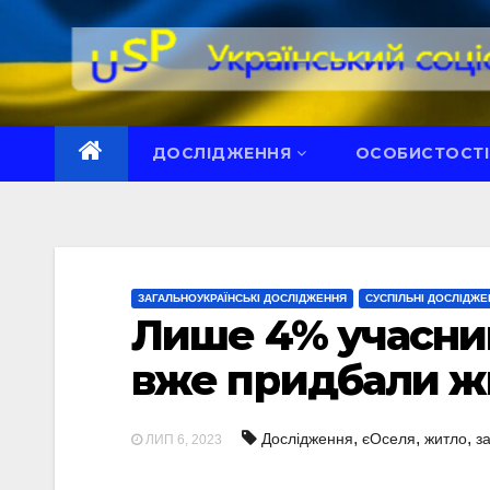
Перейти
до
вмісту
ДОСЛІДЖЕННЯ
ОСОБИСТОСТІ
ЗАГАЛЬНОУКРАЇНСЬКІ ДОСЛІДЖЕННЯ
СУСПІЛЬНІ ДОСЛІДЖЕ
Лише 4% учасни
вже придбали ж
,
,
,
Дослідження
єОселя
житло
з
ЛИП 6, 2023