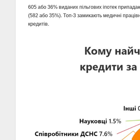
605 або 36% виданих пільгових іпотек припада
(582 або 35%). Топ-3 замикають медичні працівн
кредитів.