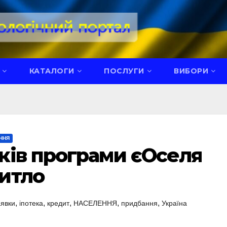
КАТАЛОГИ
ПОСЛУГИ
ВИБОРИ
ННЯ
ків програми єОселя
итло
,
,
,
,
,
аявки
іпотека
кредит
НАСЕЛЕННЯ
придбання
Україна