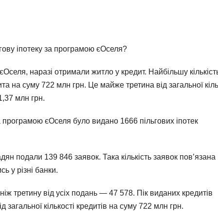
ьгову іпотеку за програмою єОселя?
єОселя, наразі отримали житло у кредит. Найбільшу кількіст
та на суму 722 млн грн. Це майже третина від загальної кіль
,37 млн грн.
а програмою єОселя було видано 1666 пільгових іпотек
ян подали 139 846 заявок. Така кількість заявок пов’язана
ь у різні банки.
іж третину від усіх подань — 47 578. Пік виданих кредитів
 загальної кількості кредитів на суму 722 млн грн.