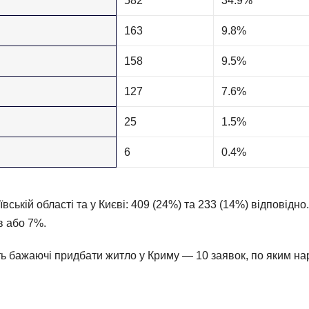
582
34.9%
163
9.8%
158
9.5%
127
7.6%
25
1.5%
6
0.4%
ївській області та у Києві: 409 (24%) та 233 (14%) відповідно.
в або 7%.
ть бажаючі придбати житло у Криму — 10 заявок, по яким на