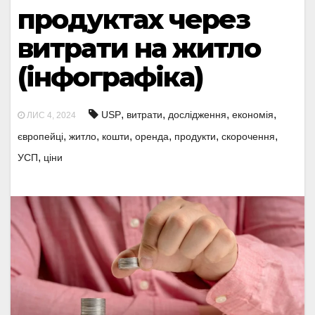
продуктах через
витрати на житло
(інфографіка)
,
,
,
,
USP
витрати
дослідження
економія
ЛИС 4, 2024
,
,
,
,
,
,
європейці
житло
кошти
оренда
продукти
скорочення
,
УСП
ціни