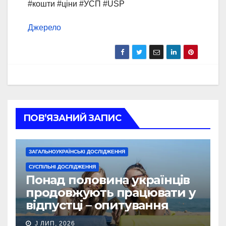
#кошти #ціни #УСП #USP
Джерело
ПОВ’ЯЗАНИЙ ЗАПИС
ЗАГАЛЬНОУКРАЇНСЬКІ ДОСЛІДЖЕННЯ
СУСПІЛЬНІ ДОСЛІДЖЕННЯ
Понад половина українців
продовжують працювати у
відпустці – опитування
J ЛИП, 2026