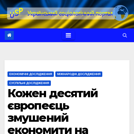
Перейти
до
вмісту
ЕКОНОМІЧНІ ДОСЛІДЖЕННЯ
МІЖНАРОДНІ ДОСЛІДЖЕННЯ
СУСПІЛЬНІ ДОСЛІДЖЕННЯ
Кожен десятий
європеєць
змушений
економити на