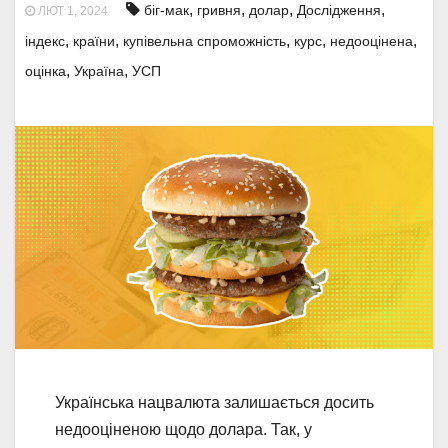
,
,
,
,
біг-мак
гривня
долар
Дослідження
ЛЮТ 1, 2024
,
,
,
,
,
індекс
країни
купівельна спроможність
курс
недооцінена
,
,
оцінка
Україна
УСП
Українська нацвалюта залишається досить
недооціненою щодо долара. Так, у