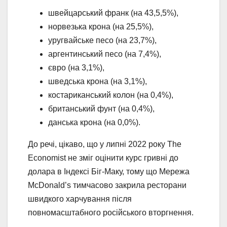
швейцарський франк (на 43,5,5%),
норвезька крона (на 25,5%),
уругвайське песо (на 23,7%),
аргентинський песо (на 7,4%),
євро (на 3,1%),
шведська крона (на 3,1%),
костариканський колон (на 0,4%),
британський фунт (на 0,4%),
данська крона (на 0,0%).
До речі, цікаво, що у липні 2022 року The
Economist не зміг оцінити курс гривні до
долара в Індексі Біг-Маку, тому що Мережа
McDonald’s тимчасово закрила ресторани
швидкого харчування після
повномасштабного російського вторгнення.