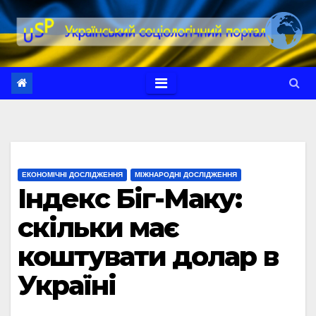
Перейти
до
вмісту
ЕКОНОМІЧНІ ДОСЛІДЖЕННЯ
МІЖНАРОДНІ ДОСЛІДЖЕННЯ
Індекс Біг-Маку:
скільки має
коштувати долар в
Україні