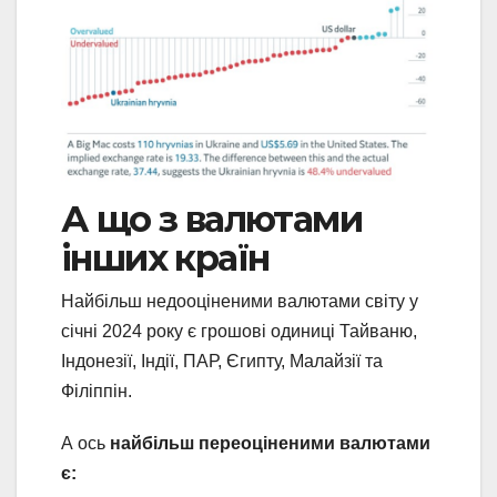
А що з валютами
інших країн
Найбільш недооціненими валютами світу у
січні 2024 року є грошові одиниці Тайваню,
Індонезії, Індії, ПАР, Єгипту, Малайзії та
Філіппін.
А ось
найбільш переоціненими валютами
є: