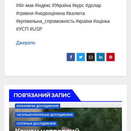
#біг-мак #індекс #Україна #курс #долар
#гривня #недооцінена #валюта
#купівельна_спроможність #країни #оцінка
#УСП #USP
Джерело
ПОВ’ЯЗАНИЙ ЗАПИС
ЕКОНОМІЧНІ ДОСЛІДЖЕННЯ
ЗАГАЛЬНОУКРАЇНСЬКІ ДОСЛІДЖЕННЯ
СУСПІЛЬНІ ДОСЛІДЖЕННЯ