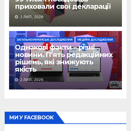
приховали свої декларації
J ЛИП, 2026
ЗАГАЛЬНОУКРАЇНСЬКІ ДОСЛІДЖЕННЯ
МЕДІЙНІ ДОСЛІДЖЕННЯ
Однакові факти – різні
новини. П’ять редакційних
рішень, які знижують
якість
J ЛИП, 2026
МИ У FACEBOOK