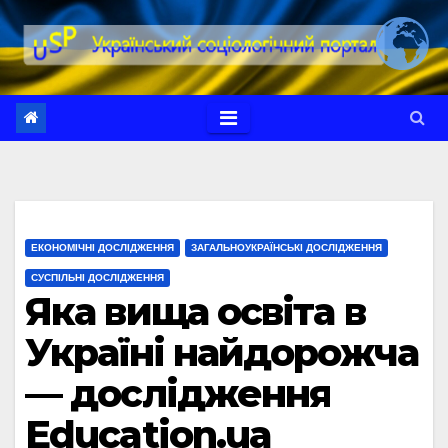
Перейти
до
вмісту
ЕКОНОМІЧНІ ДОСЛІДЖЕННЯ
ЗАГАЛЬНОУКРАЇНСЬКІ ДОСЛІДЖЕННЯ
СУСПІЛЬНІ ДОСЛІДЖЕННЯ
Яка вища освіта в
Україні найдорожча
— дослідження
Education.ua