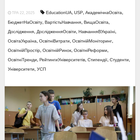
,
,
,
EducationUA
USP
АкадемічнаОсвіта
ТРА 22, 2025
,
,
,
БюджетНаОсвіту
ВартістьНавчання
ВищаОсвіта
,
,
,
Дослідження
ДослідженняОсвіти
НавчанняВУкраїні
,
,
,
ОсвітаУкраїна
ОсвітніВитрати
ОсвітнійМоніторинг
,
,
,
ОсвітнійПростір
ОсвітнійРинок
ОсвітніРеформи
,
,
,
,
ОсвітніТренди
РейтингиУніверситетів
Стипендії
Студенти
,
Університети
УСП