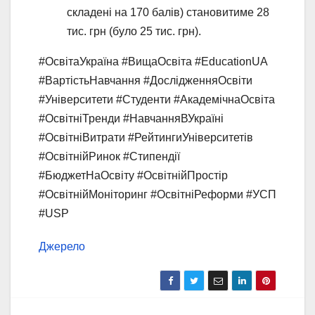
складені на 170 балів) становитиме 28
тис. грн (було 25 тис. грн).
#ОсвітаУкраїна #ВищаОсвіта #EducationUA
#ВартістьНавчання #ДослідженняОсвіти
#Університети #Студенти #АкадемічнаОсвіта
#ОсвітніТренди #НавчанняВУкраїні
#ОсвітніВитрати #РейтингиУніверситетів
#ОсвітнійРинок #Стипендії
#БюджетНаОсвіту #ОсвітнійПростір
#ОсвітнійМоніторинг #ОсвітніРеформи #УСП
#USP
Джерело