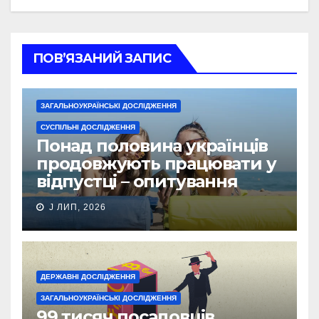
ПОВ’ЯЗАНИЙ ЗАПИС
ЗАГАЛЬНОУКРАЇНСЬКІ ДОСЛІДЖЕННЯ
СУСПІЛЬНІ ДОСЛІДЖЕННЯ
Понад половина українців
продовжують працювати у
відпустці – опитування
J ЛИП, 2026
ДЕРЖАВНІ ДОСЛІДЖЕННЯ
ЗАГАЛЬНОУКРАЇНСЬКІ ДОСЛІДЖЕННЯ
99 тисяч посадовців