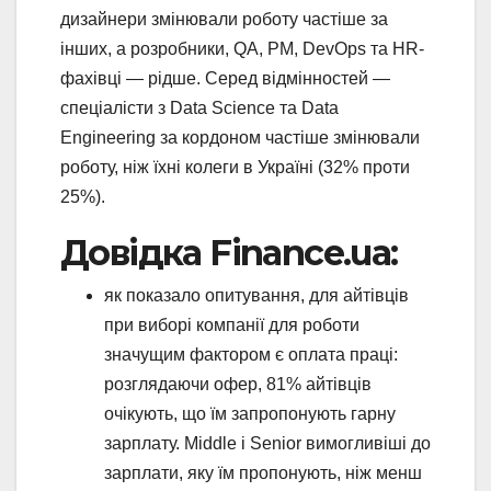
дизайнери змінювали роботу частіше за
інших, а розробники, QA, PM, DevOps та HR-
фахівці — рідше. Серед відмінностей —
спеціалісти з Data Science та Data
Engineering за кордоном частіше змінювали
роботу, ніж їхні колеги в Україні (32% проти
25%).
Довідка Finance.ua:
як показало опитування, для айтівців
при виборі компанії для роботи
значущим фактором є оплата праці:
розглядаючи офер, 81% айтівців
очікують, що їм запропонують гарну
зарплату. Middle і Senior вимогливіші до
зарплати, яку їм пропонують, ніж менш