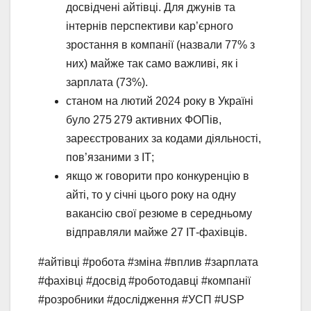
досвідчені айтівці. Для джунів та
інтернів перспективи кар’єрного
зростання в компанії (назвали 77% з
них) майже так само важливі, як і
зарплата (73%).
станом на лютий 2024 року в Україні
було 275 279 активних ФОПів,
зареєстрованих за кодами діяльності,
пов’язаними з ІТ;
якщо ж говорити про конкуренцію в
айті, то у січні цього року на одну
вакансію свої резюме в середньому
відправляли майже 27 ІТ-фахівців.
#айтівці #робота #зміна #вплив #зарплата
#фахівці #досвід #роботодавці #компанії
#розробники #дослідження #УСП #USP