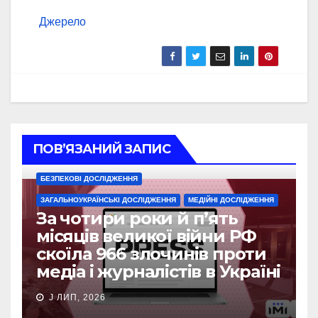
Джерело
ПОВ’ЯЗАНИЙ ЗАПИС
БЕЗПЕКОВІ ДОСЛІДЖЕННЯ
ЗАГАЛЬНОУКРАЇНСЬКІ ДОСЛІДЖЕННЯ
МЕДІЙНІ ДОСЛІДЖЕННЯ
За чотири роки й п’ять
місяців великої війни РФ
скоїла 966 злочинів проти
медіа і журналістів в Україні
J ЛИП, 2026