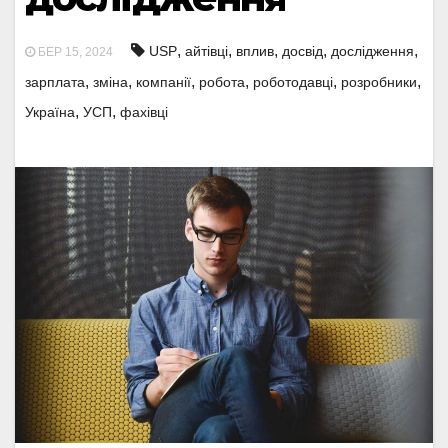
,
,
,
,
,
USP
айтівці
вплив
досвід
дослідження
БЕР 15, 2024
,
,
,
,
,
,
зарплата
зміна
компанії
робота
роботодавці
розробники
,
,
Україна
УСП
фахівці