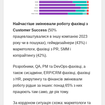
Найчастіше змінювали роботу фахівці з
Customer Success
(50%
працевлаштувалися в іншу компанію 2023
року чи в пошуках), геймдизайнери (43%) і
маркетологи, фахівці з PR, SMM і
копірайтингу (42%).
Розробники, QA, РМ та DevOps-фахівці, а
також сисадміни, ERP/CRM фахівці, фахівці
з HR, рекрутингу та фінансів змінювали
роботу рідше за інших: понад 65% з них
працюють там само, де рік тому.
За кордоном ситуація схожа: маркетологи та