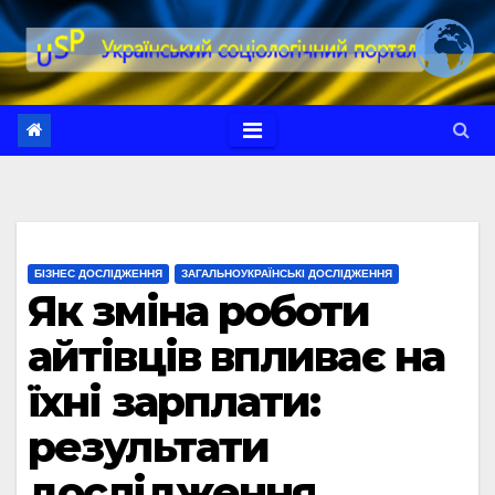
Перейти
до
вмісту
БІЗНЕС ДОСЛІДЖЕННЯ
ЗАГАЛЬНОУКРАЇНСЬКІ ДОСЛІДЖЕННЯ
Як зміна роботи
айтівців впливає на
їхні зарплати:
результати
дослідження