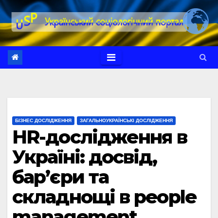
Перейти
до
вмісту
БІЗНЕС ДОСЛІДЖЕННЯ
ЗАГАЛЬНОУКРАЇНСЬКІ ДОСЛІДЖЕННЯ
HR-дослідження в
Україні: досвід,
бар’єри та
складнощі в people
management