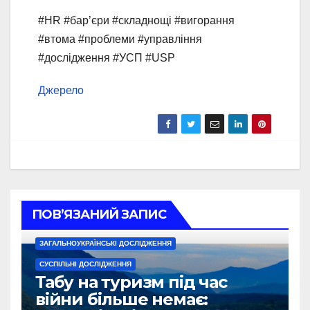
#HR #бар’єри #складнощі #вигорання
#втома #проблеми #управління
#дослідження #УСП #USP
Джерело
ПОВ’ЯЗАНИЙ ЗАПИС
ЗАГАЛЬНОУКРАЇНСЬКІ ДОСЛІДЖЕННЯ
СУСПІЛЬНІ ДОСЛІДЖЕННЯ
Табу на туризм під час
війни більше немає: