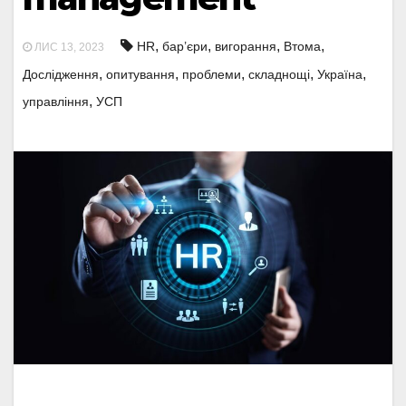
,
,
,
,
HR
бар’єри
вигорання
Втома
ЛИС 13, 2023
,
,
,
,
,
Дослідження
опитування
проблеми
складнощі
Україна
,
управління
УСП