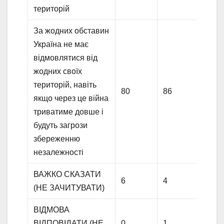
територій
За жодних обставин
Україна не має
відмовлятися від
жодних своїх
територій, навіть
80
86
82
якщо через це війна
триватиме довше і
будуть загрози
збереженню
незалежності
ВАЖКО СКАЗАТИ
6
4
8
(НЕ ЗАЧИТУВАТИ)
ВІДМОВА
ВІДПОВІДАТИ (НЕ
0
1
1