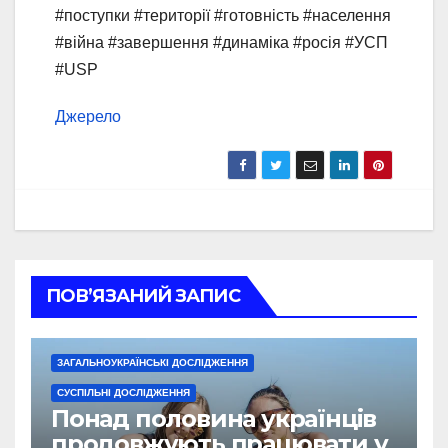
#поступки #території #готовність #населення
#війна #завершення #динаміка #росія #УСП
#USP
Джерело
ПОВ’ЯЗАНИЙ ЗАПИС
ЗАГАЛЬНОУКРАЇНСЬКІ ДОСЛІДЖЕННЯ
СУСПІЛЬНІ ДОСЛІДЖЕННЯ
Понад половина українців
продовжують працювати у