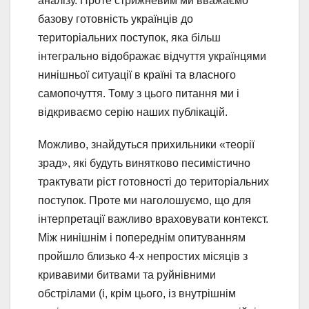
аналізу. Проте стрижневим ми вважаємо
базову готовність українців до
територіальних поступок, яка більш
інтегрально відображає відчуття українцями
нинішньої ситуації в країні та власного
самопочуття. Тому з цього питання ми і
відкриваємо серію наших публікацій.
Можливо, знайдуться прихильники «теорії
зрад», які будуть винятково песимістично
трактувати ріст готовності до територіальних
поступок. Проте ми наголошуємо, що для
інтерпретації важливо враховувати контекст.
Між нинішнім і попереднім опитуванням
пройшло близько 4-х непростих місяців з
кривавими битвами та руйнівними
обстрілами (і, крім цього, із внутрішнім