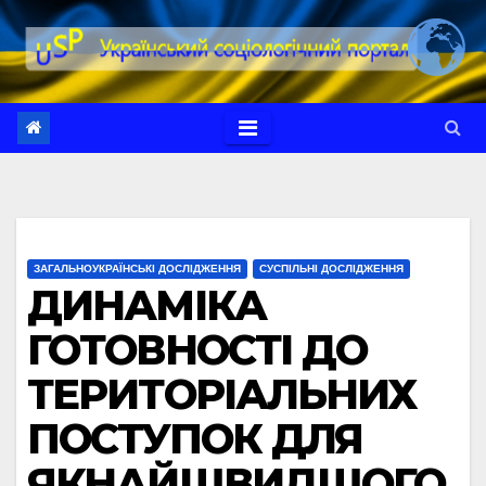
Перейти
до
вмісту
ЗАГАЛЬНОУКРАЇНСЬКІ ДОСЛІДЖЕННЯ
СУСПІЛЬНІ ДОСЛІДЖЕННЯ
ДИНАМІКА
ГОТОВНОСТІ ДО
ТЕРИТОРІАЛЬНИХ
ПОСТУПОК ДЛЯ
ЯКНАЙШВИДШОГО