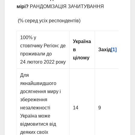
мірі?
РАНДОМІЗАЦІЯ ЗАЧИТУВАННЯ
(% серед усіх респондентів)
100% у
Україна
стовпчику Регіон: де
в
Захід
[1]
Цен
проживали до
цілому
24 лютого 2022 року
Для
якнайшвидшого
досягнення миру і
збереження
незалежності
14
9
10
Україна може
відмовитися від
деяких своїх