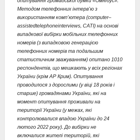
опитування громадської думки «Омнібус».
Методом телефонних інтерв’ю з
використанням комп’ютера (
computer
–
assisted
telephone
interviews
, CATI)
на основі
випадкової вибірки мобільних телефонних
номерів (з випадковою генерацією
телефонних номерів та подальшим
статистичним зважуванням) опитано 1010
респондентів, що мешкають у всіх регіонах
України (крім АР Крим). Опитування
проводилося з дорослими (у віці 18 років і
старше) громадянами України, які на
момент опитування проживали на
території України (у межах, які
контролювалися владою України до 24
лютого 2022 року). До вибірки не
включалися жителі територій, які