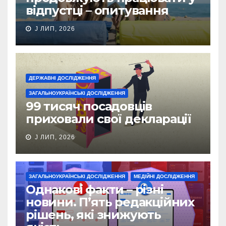
відпустці – опитування
J ЛИП, 2026
ДЕРЖАВНІ ДОСЛІДЖЕННЯ
ЗАГАЛЬНОУКРАЇНСЬКІ ДОСЛІДЖЕННЯ
99 тисяч посадовців
приховали свої декларації
J ЛИП, 2026
ЗАГАЛЬНОУКРАЇНСЬКІ ДОСЛІДЖЕННЯ
МЕДІЙНІ ДОСЛІДЖЕННЯ
Однакові факти – різні
новини. П’ять редакційних
рішень, які знижують