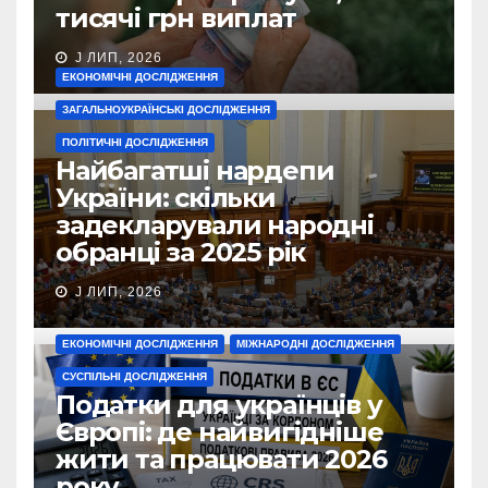
тисячі грн виплат
J ЛИП, 2026
ЕКОНОМІЧНІ ДОСЛІДЖЕННЯ
ЗАГАЛЬНОУКРАЇНСЬКІ ДОСЛІДЖЕННЯ
ПОЛІТИЧНІ ДОСЛІДЖЕННЯ
Найбагатші нардепи
України: скільки
задекларували народні
обранці за 2025 рік
J ЛИП, 2026
ЕКОНОМІЧНІ ДОСЛІДЖЕННЯ
МІЖНАРОДНІ ДОСЛІДЖЕННЯ
СУСПІЛЬНІ ДОСЛІДЖЕННЯ
Податки для українців у
Європі: де найвигідніше
жити та працювати 2026
року