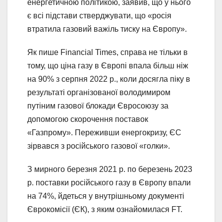
енергетичною політикою, заявив, що у нього
є всі підстави стверджувати, що «росія
втратила газовий важіль тиску на Європу».
Як пише Financial Times, справа не тільки в
тому, що ціна газу в Європі впала більш ніж
на 90% з серпня 2022 р., коли досягла піку в
результаті організованої володимиром
путіним газової блокади Євросоюзу за
допомогою скорочення поставок
«Газпрому». Переживши енергокризу, ЄС
зірвався з російського газової «голки».
З мирного березня 2021 р. по березень 2023
р. поставки російського газу в Європу впали
на 74%, йдеться у внутрішньому документі
Єврокомісії (ЄК), з яким ознайомилася FT.