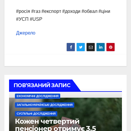
#росія #газ #експорт #доходи #обвал #ціни
#УСП #USP
Джерело
ПОВ’ЯЗАНИЙ ЗАПИС
ЕКОНОМІЧНІ ДОСЛІДЖЕННЯ
ЗАГАЛЬНОУКРАЇНСЬКІ ДОСЛІДЖЕННЯ
СУСПІЛЬНІ ДОСЛІДЖЕННЯ
Кожен четвертий
пенсіонер отримує 3,5