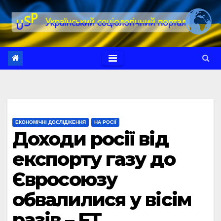
Перейти
до
вмісту
ЕКОНОМІЧНІ ДОСЛІДЖЕННЯ
НА РОСІЇ
Доходи росії від
експорту газу до
Євросоюзу
обвалилися у вісім
разів – FT