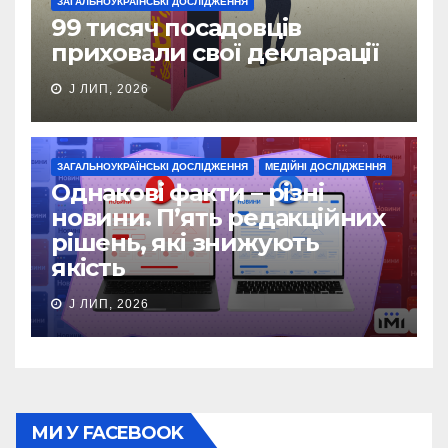
ЗАГАЛЬНОУКРАЇНСЬКІ ДОСЛІДЖЕННЯ
99 тисяч посадовців
приховали свої декларації
J ЛИП, 2026
ЗАГАЛЬНОУКРАЇНСЬКІ ДОСЛІДЖЕННЯ
МЕДІЙНІ ДОСЛІДЖЕННЯ
Однакові факти – різні
новини. П’ять редакційних
рішень, які знижують
якість
J ЛИП, 2026
МИ У FACEBOOK