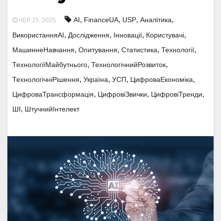
,
,
,
,
AI
FinanceUA
USP
Аналітика
ЧЕР 25, 2025
,
,
,
,
ВикористанняAI
Дослідження
Інновації
Користувачі
,
,
,
,
МашиннеНавчання
Опитування
Статистика
Технології
,
,
ТехнологіїМайбутнього
ТехнологічнийРозвиток
,
,
,
,
ТехнологічніРішення
Україна
УСП
ЦифроваЕкономіка
,
,
,
ЦифроваТрансформація
ЦифровіЗвички
ЦифровіТренди
,
ШІ
ШтучнийІнтелект