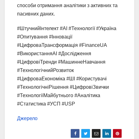
способи отримання аналітики з активних та
пасивних даних.
#ШтучнийІнтелект #AI #Технології #Україна
#Опитування #Інновації
#ЦифроваТрансформація #FinanceUA
#ВикористанняAI #Дослідження
#ЦифровіТренди #МашиннеНавчання
#ТехнологічнийРозвиток
#ЦифроваЕкономіка #ШІ #Користувачі
#ТехнологічніРішення #ЦифровіЗвички
#ТехнологіїМайбутнього #Аналітика
#Статистика #УСП #USP
Джерело