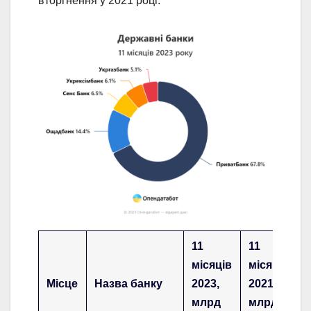
вторгнення у 2021 році.
11
11
місяців
місяців
Місце
Назва банку
2023,
2021,
млрд
млрд