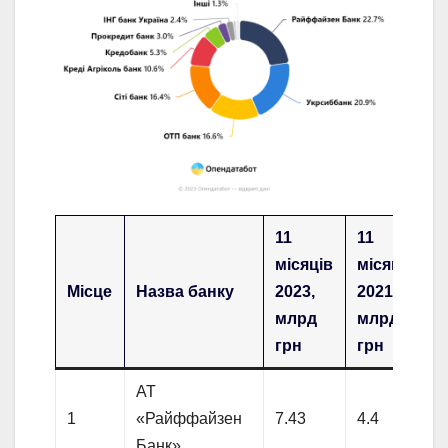
11
11
місяців
місяців
Місце
Назва банку
2023,
2021,
млрд
млрд
грн
грн
АТ
1
«Райффайзен
7.43
4.4
Банк»