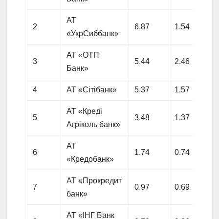
АТ
2
6.87
1.54
«УкрСиббанк»
АТ «ОТП
3
5.44
2.46
Банк»
4
АТ «Сітібанк»
5.37
1.57
АТ «Креді
5
3.48
1.37
Агріколь банк»
АТ
6
1.74
0.74
«Кредобанк»
АТ «Прокредит
7
0.97
0.69
банк»
АТ «ІНГ Банк