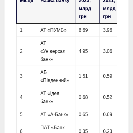
Місце
Назва банку
2023,
2021,
млрд
млрд
грн
грн
1
АТ «ПУМБ»
6.69
3.96
АТ
2
«Універсал
4.95
3.06
банк»
АБ
3
1.51
0.59
«Південний»
АТ «Ідея
4
0.68
0.52
банк»
5
АТ «А-Банк»
0.65
0.69
ПАТ «Банк
6
0.35
0.23