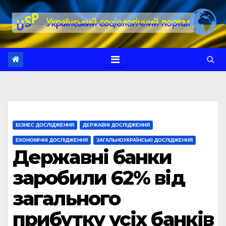
Перейти
до
вмісту
БІЗНЕС ДОСЛІДЖЕННЯ
ДЕРЖАВНІ ДОСЛІДЖЕННЯ
ЕКОНОМІЧНІ ДОСЛІДЖЕННЯ
ЗАГАЛЬНОУКРАЇНСЬКІ ДОСЛІДЖЕННЯ
Державні банки
заробили 62% від
загального
прибутку усіх банків