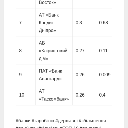
Восток»
АТ «Банк
7
Кредит
0.3
0.68
Дніпро»
АБ
8
«Кліринговий
0.27
0.11
дім»
ПАТ «Банк
9
0.26
0.009
Авангард»
АТ
10
0.26
0.4
«Таскомбанк»
#банки #заробіток #державні #збільшення