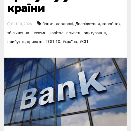
країни
,
,
,
,
банки
державні
Дослідження
заробіток
СІЧ 10, 2024
,
,
,
,
,
збільшення
іноземні
капітал
кількість
опитування
,
,
,
,
прибуток
приватні
ТОП-10
Україна
УСП