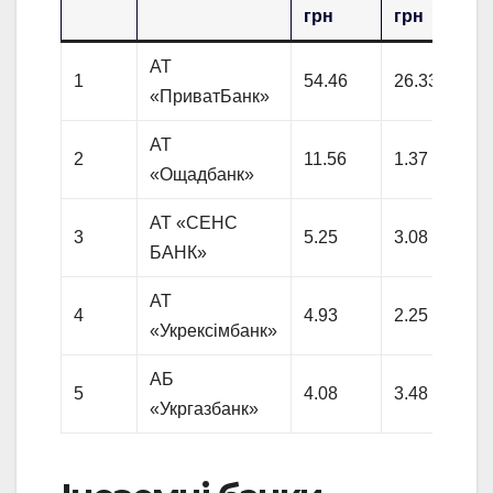
грн
грн
АТ
1
54.46
26.33
«ПриватБанк»
АТ
2
11.56
1.37
«Ощадбанк»
АТ «СЕНС
3
5.25
3.08
БАНК»
АТ
4
4.93
2.25
«Укрексімбанк»
АБ
5
4.08
3.48
«Укргазбанк»