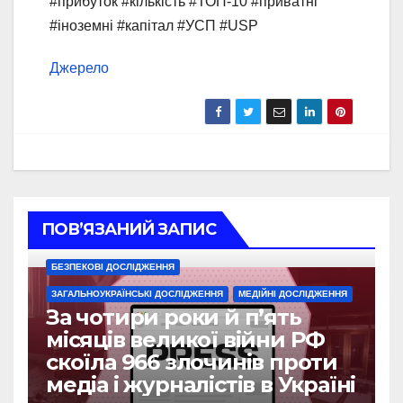
#прибуток #кількість #ТОП-10 #приватні
#іноземні #капітал #УСП #USP
Джерело
ПОВ’ЯЗАНИЙ ЗАПИС
БЕЗПЕКОВІ ДОСЛІДЖЕННЯ
ЗАГАЛЬНОУКРАЇНСЬКІ ДОСЛІДЖЕННЯ
МЕДІЙНІ ДОСЛІДЖЕННЯ
За чотири роки й п’ять
місяців великої війни РФ
скоїла 966 злочинів проти
медіа і журналістів в Україні