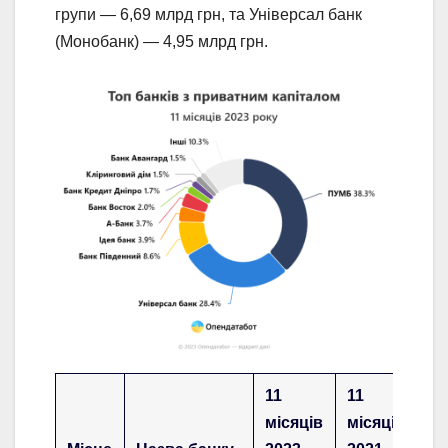
групи — 6,69 млрд грн, та Універсал банк
(Монобанк) — 4,95 млрд грн.
11
11
місяців
місяців