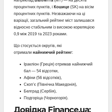
наприклад
Валлетта
(MT) — на десять
процентних пунктів, і
Кошице
(SK) на вісім
процентних пунктів. Незважаючи на ці
варіації, загальний рейтинг міст залишався
відносно стабільним із високою кореляцією
0,9 між 2019 та 2023 роками.
Що стосується округів, які
отримали
найнижчий рейтинг
:
Іракліон (Греція) отримав найнижчий
бал — 54 відсотки,
Афіни (56 відсотків),
Скоп’є (Північна Македонія),
Белград (Сербія),
Подгоріца (Чорногорія).
Довідка Finance.ua: