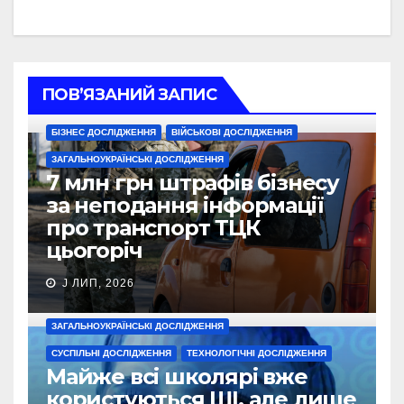
ПОВ’ЯЗАНИЙ ЗАПИС
БІЗНЕС ДОСЛІДЖЕННЯ
ВІЙСЬКОВІ ДОСЛІДЖЕННЯ
ЗАГАЛЬНОУКРАЇНСЬКІ ДОСЛІДЖЕННЯ
7 млн грн штрафів бізнесу
за неподання інформації
про транспорт ТЦК
цьогоріч
J ЛИП, 2026
ЗАГАЛЬНОУКРАЇНСЬКІ ДОСЛІДЖЕННЯ
СУСПІЛЬНІ ДОСЛІДЖЕННЯ
ТЕХНОЛОГІЧНІ ДОСЛІДЖЕННЯ
Майже всі школярі вже
користуються ШІ, але лише