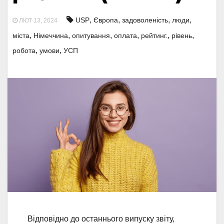
,
,
,
,
USP
Європа
задоволеність
люди
ЛЮТ 13, 2024
,
,
,
,
,
,
міста
Німеччина
опитування
оплата
рейтинг.
рівень
,
,
робота
умови
УСП
Відповідно до останнього випуску звіту,