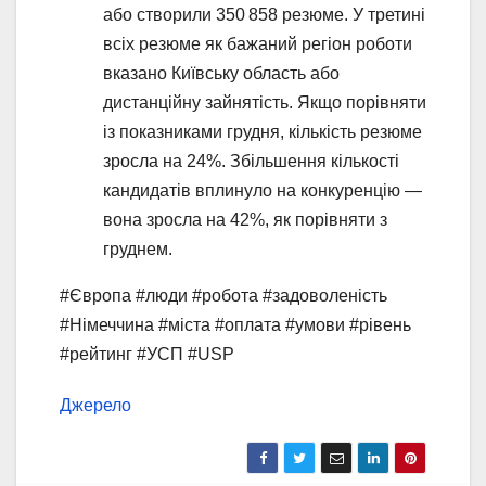
або створили 350 858 резюме. У третині
всіх резюме як бажаний регіон роботи
вказано Київську область або
дистанційну зайнятість. Якщо порівняти
із показниками грудня, кількість резюме
зросла на 24%. Збільшення кількості
кандидатів вплинуло на конкуренцію —
вона зросла на 42%, як порівняти з
груднем.
#Європа #люди #робота #задоволеність
#Німеччина #міста #оплата #умови #рівень
#рейтинг #УСП #USP
Джерело