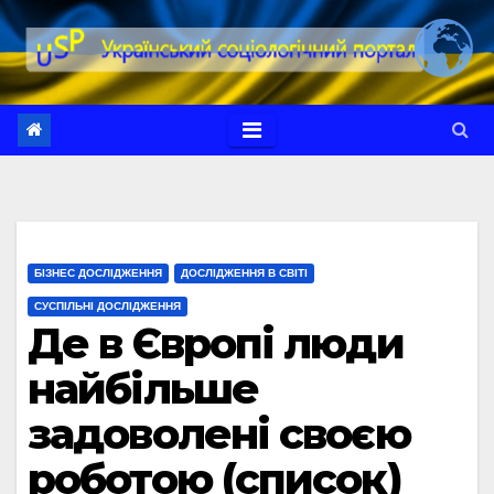
Перейти
до
вмісту
БІЗНЕС ДОСЛІДЖЕННЯ
ДОСЛІДЖЕННЯ В СВІТІ
СУСПІЛЬНІ ДОСЛІДЖЕННЯ
Де в Європі люди
найбільше
задоволені своєю
роботою (список)