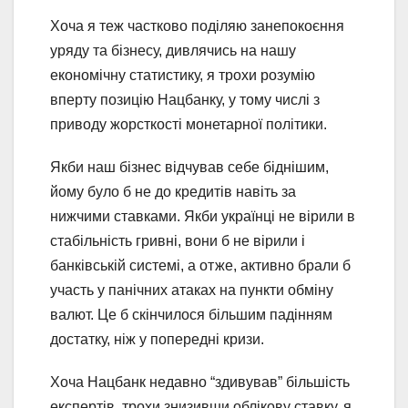
Хоча я теж частково поділяю занепокоєння
уряду та бізнесу, дивлячись на нашу
економічну статистику, я трохи розумію
вперту позицію Нацбанку, у тому числі з
приводу жорсткості монетарної політики.
Якби наш бізнес відчував себе біднішим,
йому було б не до кредитів навіть за
нижчими ставками. Якби українці не вірили в
стабільність гривні, вони б не вірили і
банківській системі, а отже, активно брали б
участь у панічних атаках на пункти обміну
валют. Це б скінчилося більшим падінням
достатку, ніж у попередні кризи.
Хоча Нацбанк недавно “здивував” більшість
експертів, трохи знизивши облікову ставку, я