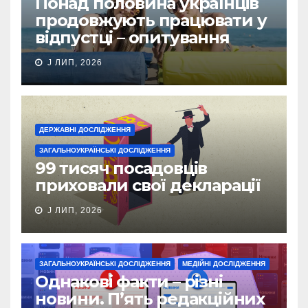
Понад половина українців
продовжують працювати у
відпустці – опитування
J ЛИП, 2026
ДЕРЖАВНІ ДОСЛІДЖЕННЯ
ЗАГАЛЬНОУКРАЇНСЬКІ ДОСЛІДЖЕННЯ
99 тисяч посадовців
приховали свої декларації
J ЛИП, 2026
ЗАГАЛЬНОУКРАЇНСЬКІ ДОСЛІДЖЕННЯ
МЕДІЙНІ ДОСЛІДЖЕННЯ
Однакові факти – різні
новини. П’ять редакційних