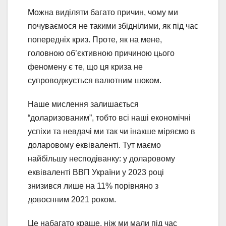
Можна виділяти багато причин, чому ми
почуваємося не такими збіднілими, як під час
попередніх криз. Проте, як на мене,
головною об’єктивною причиною цього
феномену є те, що ця криза не
супроводжується валютним шоком.
Наше мислення залишається
“доларизованим”, тобто всі наші економічні
успіхи та невдачі ми так чи інакше міряємо в
доларовому еквіваленті. Тут маємо
найбільшу несподіванку: у доларовому
еквіваленті ВВП України у 2023 році
знизився лише на 11% порівняно з
довоєнним 2021 роком.
Це набагато краще, ніж ми мали під час