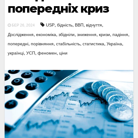
попередніх криз
,
,
,
,
USP
бідність
ВВП
відчуття
БЕР 26, 2024
,
,
,
,
,
,
Дослідження
економіка
збідніли
зниження
кризи
падіння
,
,
,
,
,
попередні
порівняння
стабільність
статистика
Україна
,
,
,
українці
УСП
феномен
ціни