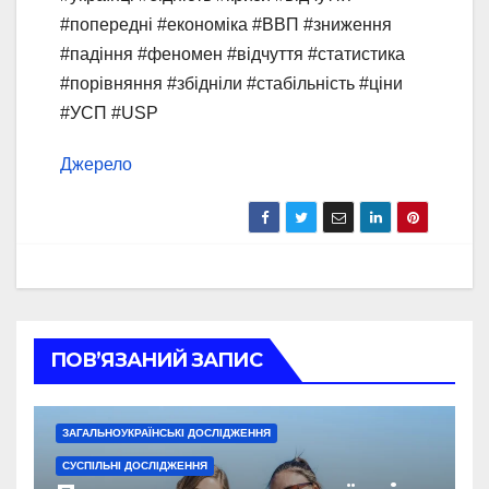
#попередні #економіка #ВВП #зниження
#падіння #феномен #відчуття #статистика
#порівняння #збідніли #стабільність #ціни
#УСП #USP
Джерело
ПОВ’ЯЗАНИЙ ЗАПИС
ЗАГАЛЬНОУКРАЇНСЬКІ ДОСЛІДЖЕННЯ
СУСПІЛЬНІ ДОСЛІДЖЕННЯ