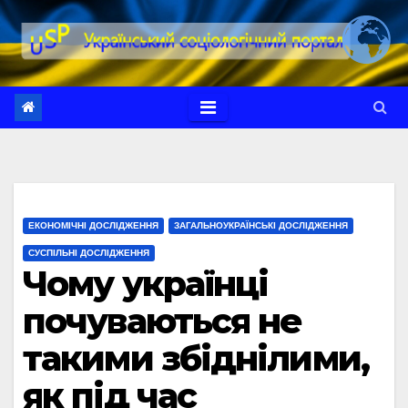
Перейти
до
вмісту
ЕКОНОМІЧНІ ДОСЛІДЖЕННЯ
ЗАГАЛЬНОУКРАЇНСЬКІ ДОСЛІДЖЕННЯ
СУСПІЛЬНІ ДОСЛІДЖЕННЯ
Чому українці
почуваються не
такими збіднілими,
як під час