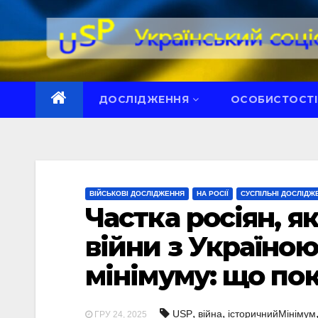
Перейти
до
вмісту
ДОСЛІДЖЕННЯ
ОСОБИСТОСТІ
ВІЙСЬКОВІ ДОСЛІДЖЕННЯ
НА РОСІЇ
СУСПІЛЬНІ ДОСЛІДЖ
Частка росіян, я
війни з Україною
мінімуму: що по
,
,
USP
війна
історичнийМінімум
ГРУ 24, 2025