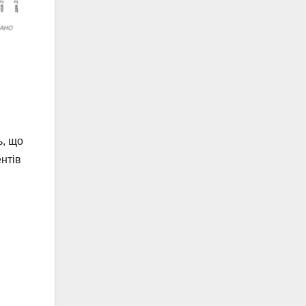
ь, що
нтів