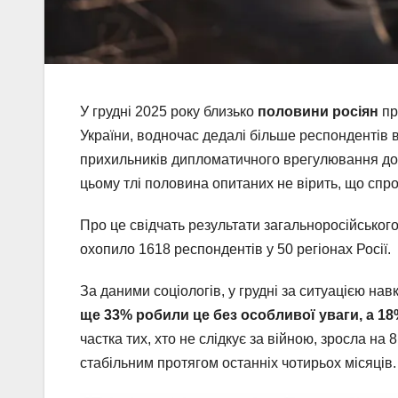
У грудні 2025 року близько
половини росіян
пр
України, водночас дедалі більше респондентів 
прихильників дипломатичного врегулювання д
цьому тлі половина опитаних не вірить, що сп
Про це свідчать результати загальноросійсько
охопило 1618 респондентів у 50 регіонах Росії.
За даними соціологів, у грудні за ситуацією на
ще 33% робили це без особливої уваги, а 1
частка тих, хто не слідкує за війною, зросла на 
стабільним протягом останніх чотирьох місяців.