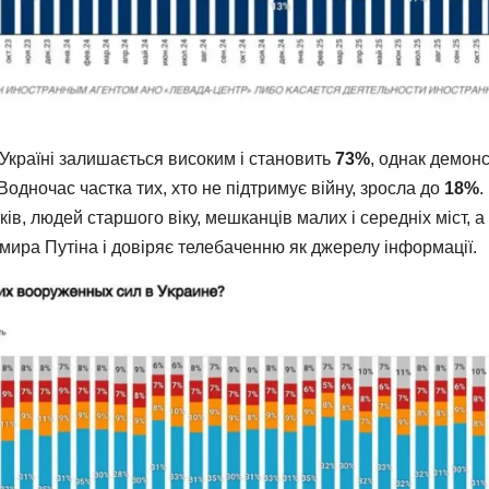
 Україні залишається високим і становить
73%
, однак демон
Водночас частка тих, хто не підтримує війну, зросла до
18%
.
ів, людей старшого віку, мешканців малих і середніх міст, а
имира Путіна і довіряє телебаченню як джерелу інформації.