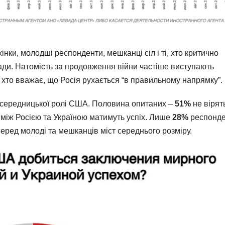
нки, молодші респонденти, мешканці сіл і ті, хто критично
влади. Натомість за продовження війни частіше виступають
і, хто вважає, що Росія рухається “в правильному напрямку”.
осередницької ролі США. Половина опитаних –
51%
не вірят
 між Росією та Україною матимуть успіх. Лише
28%
респонде
серед молоді та мешканців міст середнього розміру.