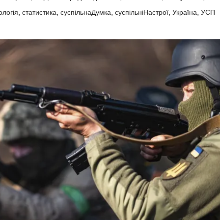
,
,
,
,
,
ологія
статистика
суспільнаДумка
суспільніНастрої
Україна
УСП