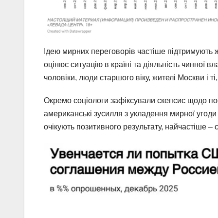
Ідею мирних переговорів частіше підтримують жі
оцінює ситуацію в країні та діяльність чинної 
чоловіки, люди старшого віку, жителі Москви і т
Окремо соціологи зафіксували скепсис щодо п
американські зусилля з укладення мирної угоди
очікують позитивного результату, найчастіше – 