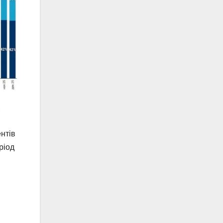
нтів
ріод