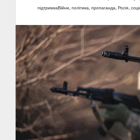
,
,
,
,
підтримкаВійни
політика
пропаганда
Росія
соці