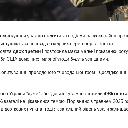
одовжували уважно стежити за подіями навколо війни прот
виступають за перехід до мирних переговорів. Частка
осягла
двох третин
і повторила максимальні показники року
роби США домогтися мирної угоди будуть успішними.
го опитування, проведеного “Левада-Центром”. Дослідження
вколо України “дуже” або “досить” уважно стежили
49% опита
8%
взагалі не цікавилися темою. Порівняно з травнем 2025 р
8 відсоткових пунктів, тоді як загальний рівень уваги залиша