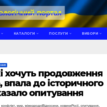
КАТАЛОГИ
ПОСЛУГИ
ВИБОРИ
ЕННЯ
кі хочуть продовження
, впала до історичного
казало опитування
,
,
,
,
,
,
конфлікт
мир
міжнародніВідносини
новиниРосії
опитування