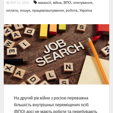
,
,
,
,
вакансії
війна
ВПО
опитування
ЛИП 12, 2023
,
,
,
,
оплата
пошук
працевлаштування
робота
Україна
На другий рік війни з росією переважна
більшість внутрішньо переміщених осіб
(ВПО) досі не мають роботи та перебувають