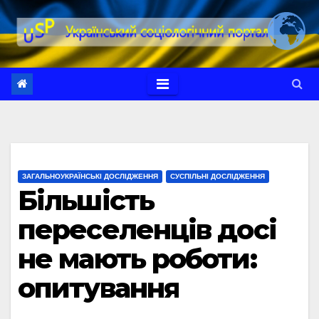
Перейти
до
вмісту
ЗАГАЛЬНОУКРАЇНСЬКІ ДОСЛІДЖЕННЯ
СУСПІЛЬНІ ДОСЛІДЖЕННЯ
Більшість
переселенців досі
не мають роботи:
опитування