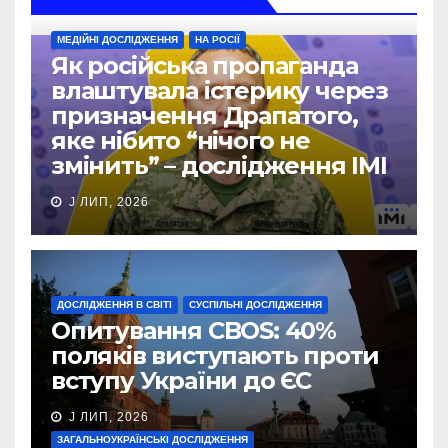
МЕДІЙНІ ДОСЛІДЖЕННЯ
НА РОСІЇ
Як російська пропаганда
влаштувала істерику через
призначення Драпатого,
яке нібито “нічого не
змінить” – дослідження ІМІ
J ЛИП, 2026
ДОСЛІДЖЕННЯ В СВІТІ
СУСПІЛЬНІ ДОСЛІДЖЕННЯ
Опитування CBOS: 40%
поляків виступають проти
вступу України до ЄС
J ЛИП, 2026
ЗАГАЛЬНОУКРАЇНСЬКІ ДОСЛІДЖЕННЯ