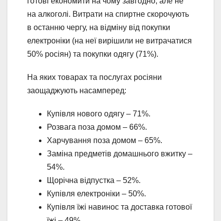
готові економити на чому завгодно, але не
на алкоголі. Витрати на спиртне скорочують
в останню чергу, на відміну від покупки
електроніки (на неї вирішили не витрачатися
50% росіян) та покупки одягу (71%).
На яких товарах та послугах росіяни
заощаджують насамперед:
Купівля нового одягу – 71%.
Розвага поза домом – 66%.
Харчування поза домом – 65%.
Заміна предметів домашнього вжитку –
54%.
Щорічна відпустка – 52%.
Купівля електроніки – 50%.
Купівля їжі навинос та доставка готової
їжі – 49%.