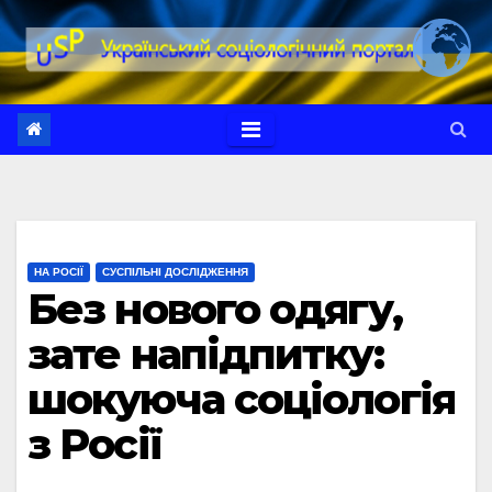
Перейти
до
вмісту
НА РОСІЇ
СУСПІЛЬНІ ДОСЛІДЖЕННЯ
Без нового одягу,
зате напідпитку:
шокуюча соціологія
з Росії