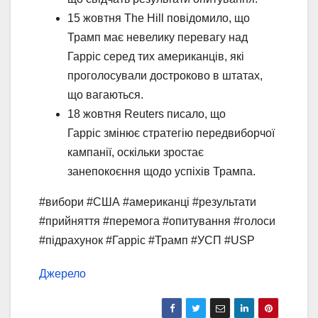
15 жовтня The Hill повідомило, що
Трамп має невелику перевагу над
Гарріс серед тих американців, які
проголосували достроково в штатах,
що вагаються.
18 жовтня Reuters писало, що
Гарріс змінює стратегію передвиборчої
кампанії, оскільки зростає
занепокоєння щодо успіхів Трампа.
#вибори #США #американці #результати
#прийняття #перемога #опитування #голоси
#підрахунок #Гарріс #Трамп #УСП #USP
Джерело