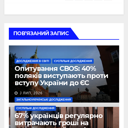
ПОВ’ЯЗАНИЙ ЗАПИС
ДОСЛІДЖЕННЯ В СВІТІ
СУСПІЛЬНІ ДОСЛІДЖЕННЯ
Опитування CBOS: 40%
поляків виступають проти
вступу України до ЄС
J ЛИП, 2026
ЗАГАЛЬНОУКРАЇНСЬКІ ДОСЛІДЖЕННЯ
СУСПІЛЬНІ ДОСЛІДЖЕННЯ
67% українців регулярно
витрачають гроші на