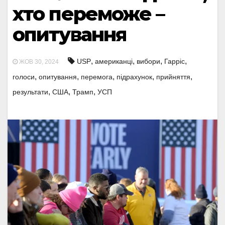
хто переможе –
опитування
,
,
,
,
USP
американці
вибори
Гарріс
ЖОВ 30, 2024
,
,
,
,
,
голоси
опитування
перемога
підрахунок
прийняття
,
,
,
результати
США
Трамп
УСП