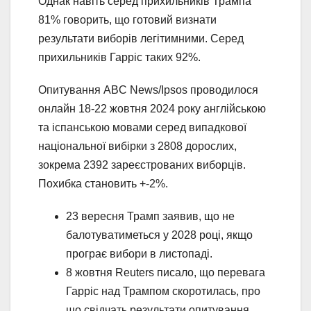
Однак навіть серед прихильників Трампа
81% говорить, що готовий визнати
результати виборів легітимними. Серед
прихильників Гарріс таких 92%.
Опитування ABC News/Ipsos проводилося
онлайн 18-22 жовтня 2024 року англійською
та іспанською мовами серед випадкової
національної вибірки з 2808 дорослих,
зокрема 2392 зареєстрованих виборців.
Похибка становить +-2%.
23 вересня Трамп заявив, що не
балотуватиметься у 2028 році, якщо
програє вибори в листопаді.
8 жовтня Reuters писало, що перевага
Гарріс над Трампом скоротилась, про
що свідчать результати опитування.