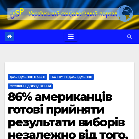
Перейти
до
вмісту
ДОСЛІДЖЕННЯ В СВІТІ
ПОЛІТИЧНІ ДОСЛІДЖЕННЯ
СУСПІЛЬНІ ДОСЛІДЖЕННЯ
86% американців
готові прийняти
результати виборів
незалежно від того,