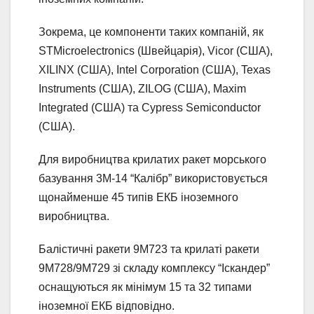
Зокрема, це компоненти таких компаній, як
STMicroelectronics (Швейцарія), Vicor (США),
XILINX (США), Intel Corporation (США), Texas
Instruments (США), ZILOG (США), Maxim
Integrated (США) та Cypress Semiconductor
(США).
Для виробництва крилатих ракет морського
базування 3М-14 “Калібр” використовується
щонайменше 45 типів ЕКБ іноземного
виробництва.
Балістичні ракети 9М723 та крилаті ракети
9М728/9М729 зі складу комплексу “Іскандер”
оснащуються як мінімум 15 та 32 типами
іноземної ЕКБ відповідно.