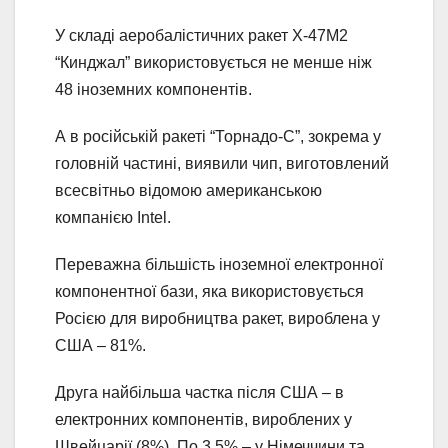
У складі аеробалістичних ракет Х-47М2
“Кинджал” використовується не менше ніж
48 іноземних компонентів.
А в російській ракеті “Торнадо-С”, зокрема у
головній частині, виявили чип, виготовлений
всесвітньо відомою американською
компанією Intel.
Переважна більшість іноземної електронної
компонентної бази, яка використовується
Росією для виробництва ракет, вироблена у
США – 81%.
Друга найбільша частка після США – в
електронних компонентів, вироблених у
Швейцарії (8%). По 3,5% – у Німеччини та