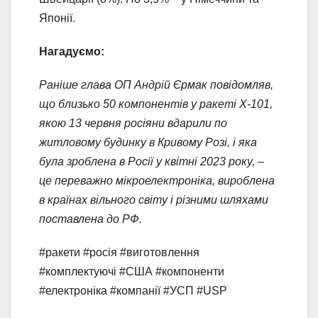
Японії.
Нагадуємо:
Раніше глава ОП Андрій Єрмак повідомляв,
що близько 50 компонентів у ракеті Х-101,
якою 13 червня росіяни вдарили по
житловому будинку в Кривому Розі, і яка
була зроблена в Росії у квітні 2023 року, –
це переважно мікроелектроніка, вироблена
в країнах вільного світу і різними шляхами
поставлена до РФ.
#ракети #росія #виготовлення
#комплектуючі #США #компоненти
#електроніка #компанії #УСП #USP