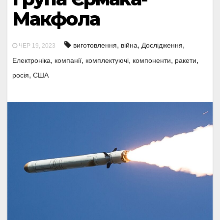
Макфола
,
,
,
виготовлення
війна
Дослідження
ЧЕР 19, 2023
,
,
,
,
,
Електроніка
компанії
комплектуючі
компоненти
ракети
,
росія
США