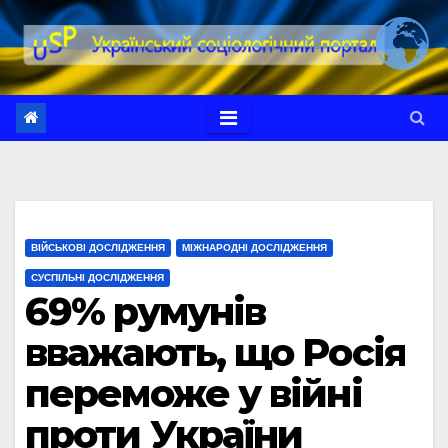
Перейти
до
вмісту
ВІЙСЬКОВІ ДОСЛІДЖЕННЯ
МІЖНАРОДНІ ДОСЛІДЖЕННЯ
СУСПІЛЬНІ ДОСЛІДЖЕННЯ
69% румунів
вважають, що Росія
переможе у війні
проти України