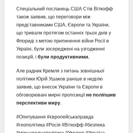
Спеціальний посланець США Стів Віткофф
також заявив, що переговори між
представниками США, Європи та України,
що тривали протягом останніх трьох днів у
Флориді з метою припинення війни Росії в
Україні, були зосереджені на узгодженні
позицій, і
були продуктивними.
Але радник Кремля з питань зовнішньої
політики Юрій Ушаков раніше в неділю
заявив, що внесок України та Європи в
обговорювані мирні пропозиції
не поліпшив
перспективи миру
.
#Опитування #європейськаправда
#геополітика #Росія #Віткофф #безпека
#міжнароднаполітика #Умєров #Україна