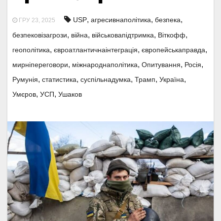
,
,
,
USP
агресивнаполітика
безпека
ГРУ 23, 2025
,
,
,
,
безпековізагрози
війна
військовапідтримка
Віткофф
,
,
,
геополітика
євроатлантичнаінтеграція
європейськаправда
,
,
,
,
мирніпереговори
міжнароднаполітика
Опитування
Росія
,
,
,
,
,
Румунія
статистика
суспільнадумка
Трамп
Україна
,
,
Умєров
УСП
Ушаков