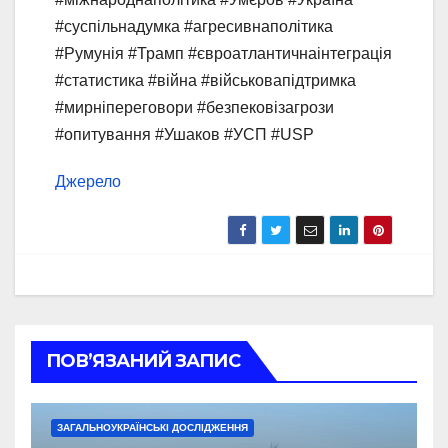
#суспільнадумка #агресивнаполітика
#Румунія #Трамп #євроатлантичнаінтеграція
#статистика #війна #військовапідтримка
#мирніпереговори #безпековізагрози
#опитування #Ушаков #УСП #USP
Джерело
ПОВ’ЯЗАНИЙ ЗАПИС
ЗАГАЛЬНОУКРАЇНСЬКІ ДОСЛІДЖЕННЯ