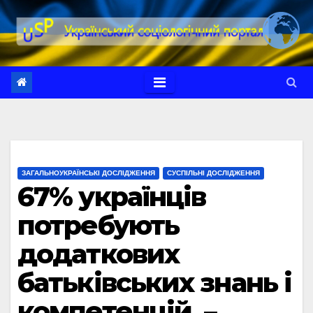
Перейти
до
вмісту
ЗАГАЛЬНОУКРАЇНСЬКІ ДОСЛІДЖЕННЯ
СУСПІЛЬНІ ДОСЛІДЖЕННЯ
67% українців
потребують
додаткових
батьківських знань і
компетенцій, –