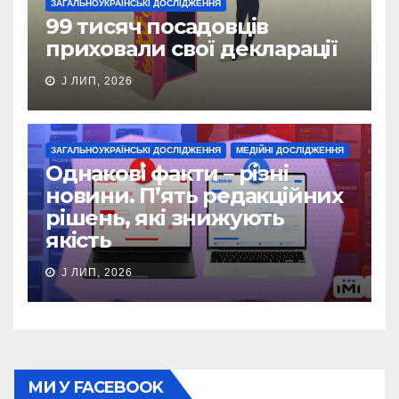
ЗАГАЛЬНОУКРАЇНСЬКІ ДОСЛІДЖЕННЯ
99 тисяч посадовців
приховали свої декларації
J ЛИП, 2026
ЗАГАЛЬНОУКРАЇНСЬКІ ДОСЛІДЖЕННЯ
МЕДІЙНІ ДОСЛІДЖЕННЯ
Однакові факти – різні
новини. П’ять редакційних
рішень, які знижують
якість
J ЛИП, 2026
МИ У FACEBOOK