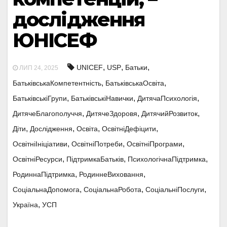
дослідження
ЮНІСЕФ
,
,
,
UNICEF
USP
Батьки
ЛИП 24, 2025
,
,
БатьківськаКомпетентність
БатьківськаОсвіта
,
,
,
БатьківськіГрупи
БатьківськіНавички
ДитячаПсихологія
,
,
,
ДитячеБлагополуччя
ДитячеЗдоровя
ДитячийРозвиток
,
,
,
,
Діти
Дослідження
Освіта
ОсвітніДефіцити
,
,
,
ОсвітніІніціативи
ОсвітніПотреби
ОсвітніПрограми
,
,
,
ОсвітніРесурси
ПідтримкаБатьків
ПсихологічнаПідтримка
,
,
РодиннаПідтримка
РодиннеВиховання
,
,
,
СоціальнаДопомога
СоціальнаРобота
СоціальніПослуги
,
Україна
УСП