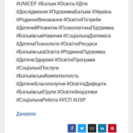
#UNICEF #Батьки #Освіта #Діти
#Дослідження #ПідтримкаБатьків #Україна
#РодиннеВиховання #ОсвітніПотреби
#ДитячийРозвиток #ПсихологічнаПідтримка
#БатьківськіНавички #СоціальнаДопомога
#ДитячаПсихологія #ОсвітніРесурси
#БатьківськаОсвіта #РодиннаПідтримка
#ДитячеЗдоровя #ОсвітніПрограми
#СоціальніПослуги
#БатьківськаКомпетентність
#ДитячеБлагополуччя #ОсвітніДефіцити
#БатьківськіГрупи #ОсвітніІніціативи
#СоціальнаРобота #УСП #USP
Джерело