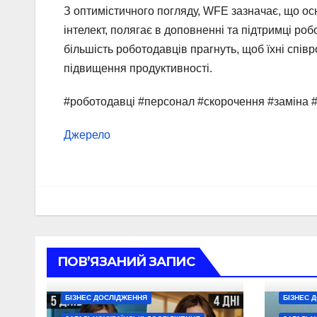
З оптимістичного погляду, WFE зазначає, що ос
інтелект, полягає в доповненні та підтримці роб
більшість роботодавців прагнуть, щоб їхні спі
підвищення продуктивності.
#роботодавці #персонал #скорочення #заміна 
Джерело
ПОВ’ЯЗАНИЙ ЗАПИС
БІЗНЕС ДОСЛІДЖЕННЯ
БІЗНЕС 