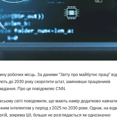
ину робочих місць. За даними “Звіту про майбутнє праці” від
ють до 2030 року скоротити штат, замінивши працівників
завдання. Про це повідомляє CNN.
 всьому світі повідомили, що мають намір додатково навчат
чним інтелектом у період з 2025 по 2030 роки. Однак, на від
огій, зокрема ШІ, більше не розглядається як однозначно