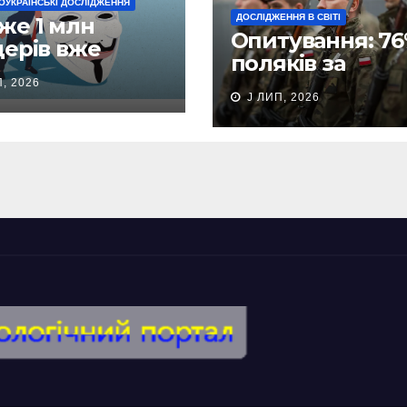
ОУКРАЇНСЬКІ ДОСЛІДЖЕННЯ
ДОСЛІДЖЕННЯ В СВІТІ
же 1 млн
Опитування: 7
дерів вже
поляків за
рали фопи
військову
, 2026
оріч
J ЛИП, 2026
підготовку, 51%
проти призову