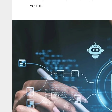
,
УСП
ШІ