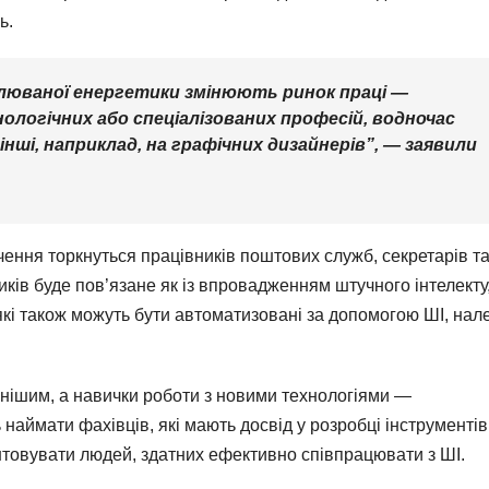
ь.
влюваної енергетики змінюють ринок праці —
логічних або спеціалізованих професій, водночас
нші, наприклад, на графічних дизайнерів”, — заявили
ення торкнуться працівників поштових служб, секретарів т
ків буде пов’язане як із впровадженням штучного інтелекту, 
 які також можуть бути автоматизовані за допомогою ШІ, нал
рнішим, а навички роботи з новими технологіями —
аймати фахівців, які мають досвід у розробці інструментів 
товувати людей, здатних ефективно співпрацювати з ШІ.