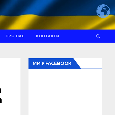
ПРО НАС
КОНТАКТИ
МИ У FACEBOOK
а
m