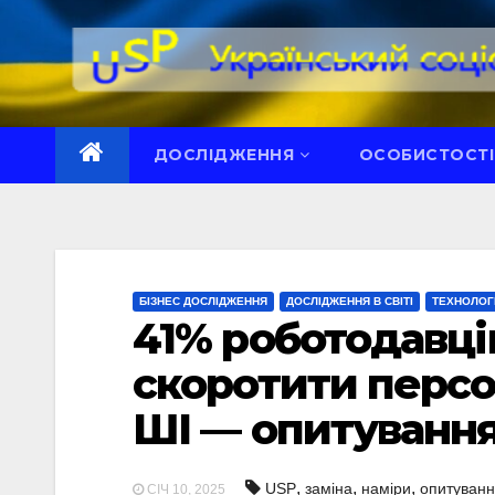
Перейти
до
вмісту
ДОСЛІДЖЕННЯ
ОСОБИСТОСТІ
БІЗНЕС ДОСЛІДЖЕННЯ
ДОСЛІДЖЕННЯ В СВІТІ
ТЕХНОЛОГ
41% роботодавці
скоротити персо
ШІ — опитування
,
,
,
USP
заміна
наміри
опитуван
СІЧ 10, 2025