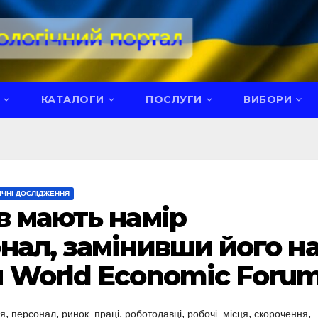
КАТАЛОГИ
ПОСЛУГИ
ВИБОРИ
ІЧНІ ДОСЛІДЖЕННЯ
в мають намір
нал, замінивши його н
 World Economic Foru
,
,
,
,
,
,
ня
персонал
ринок_праці
роботодавці
робочі_місця
скорочення