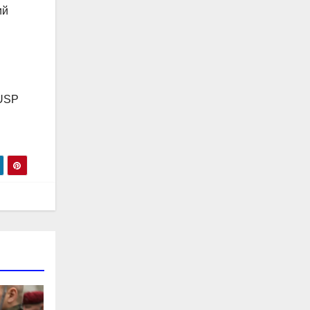
ий
#USP