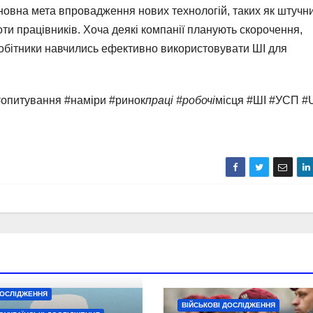
новна мета впровадження нових технологій, таких як штучн
оти працівників. Хоча деякі компанії планують скорочення,
вробітники навчились ефективно використовувати ШІ для
#опитування #наміри #ринок
праці #робочі
місця #ШІ #УСП 
ДОСЛІДЖЕННЯ
ВІЙСЬКОВІ ДОСЛІДЖЕННЯ