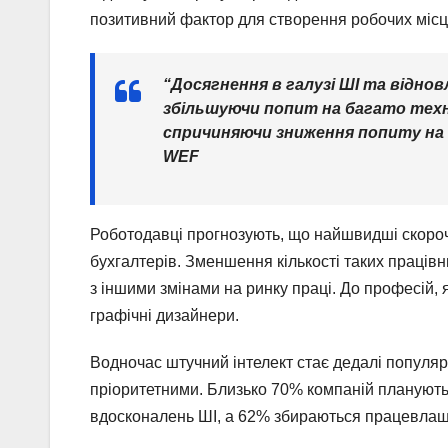
позитивний фактор для створення робочих місц
“Досягнення в галузі ШІ та відно
збільшуючи попит на багато техно
спричиняючи зниження попиту на і
WEF
Роботодавці прогнозують, що найшвидші скороч
бухгалтерів. Зменшення кількості таких працівни
з іншими змінами на ринку праці. До професій,
графічні дизайнери.
Водночас штучний інтелект стає дедалі популя
пріоритетними. Близько 70% компаній планують н
вдосконалень ШІ, а 62% збираються працевлаш