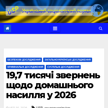
Перейти
до
вмісту
БЕЗПЕКОВІ ДОСЛІДЖЕННЯ
ЗАГАЛЬНОУКРАЇНСЬКІ ДОСЛІДЖЕННЯ
КРИМІНАЛЬНІ ДОСЛІДЖЕННЯ
СУСПІЛЬНІ ДОСЛІДЖЕННЯ
19,7 тисячі звернень
щодо домашнього
насилля у 2026
,
,
USP
гендернерівність