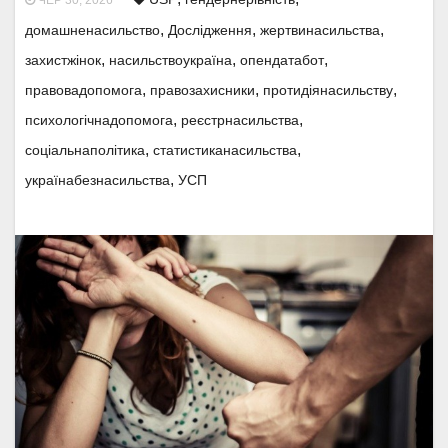
ЧЕР 30, 2026
,
,
,
домашненасильство
Дослідження
жертвинасильства
,
,
,
захистжінок
насильствоукраїна
опендатабот
,
,
,
правовадопомога
правозахисники
протидіянасильству
,
,
психологічнадопомога
реєстрнасильства
,
,
соціальнаполітика
статистиканасильства
,
українабезнасильства
УСП