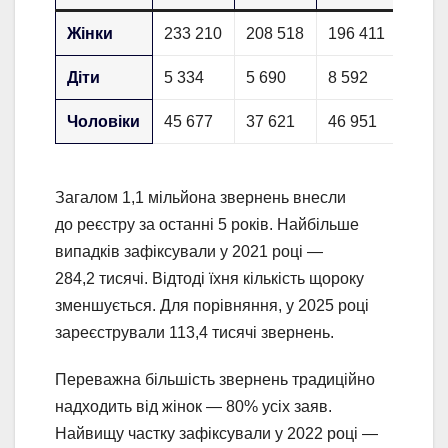
Жінки
233 210
208 518
196 411
141 
Діти
5 334
5 690
8 592
8 64
Чоловіки
45 677
37 621
46 951
31 4
Загалом 1,1 мільйона звернень внесли
до реєстру за останні 5 років. Найбільше
випадків зафіксували у 2021 році —
284,2 тисячі. Відтоді їхня кількість щороку
зменшується. Для порівняння, у 2025 році
зареєстрували 113,4 тисячі звернень.
Переважна більшість звернень традиційно
надходить від жінок — 80% усіх заяв.
Найвищу частку зафіксували у 2022 році —