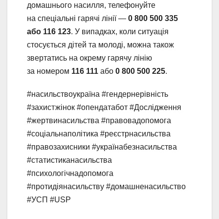
домашнього насилля, телефонуйте
на спеціальні гарячі лінії —
0 800 500 335
або 116 123
. У випадках, коли ситуація
стосується дітей та молоді, можна також
звертатись на окрему гарячу лінію
за номером
116 111
або
0 800 500 225
.
#насильствоукраїна #гендернерівність
#захистжінок #опендатабот #Дослідження
#жертвинасильства #правовадопомога
#соціальнаполітика #реєстрнасильства
#правозахисники #українабезнасильства
#статистиканасильства
#психологічнадопомога
#протидіянасильству #домашненасильство
#УСП #USP