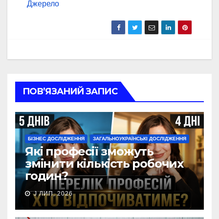
Джерело
ПОВ’ЯЗАНИЙ ЗАПИС
БІЗНЕС ДОСЛІДЖЕННЯ
ЗАГАЛЬНОУКРАЇНСЬКІ ДОСЛІДЖЕННЯ
Які професії зможуть
змінити кількість робочих
годин?
J ЛИП, 2026