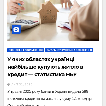
ЕКОНОМІЧНІ ДОСЛІДЖЕННЯ
ЗАГАЛЬНОУКРАЇНСЬКІ ДОСЛІДЖЕННЯ
У яких областях українці
найбільше купують житло в
кредит — статистика НБУ
(інфографіка)
ЛИП 31, 2025
У травні 2025 року банки в Україні видали 599
іпотечних кредитів на загальну суму 1,1 млрд грн.
Середній відсоток на…