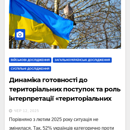
ВІЙСЬКОВІ ДОСЛІДЖЕННЯ
ЗАГАЛЬНОУКРАЇНСЬКІ ДОСЛІДЖЕННЯ
СУСПІЛЬНІ ДОСЛІДЖЕННЯ
Динаміка готовності до
територіальних поступок та роль
інтерпретації «територіальних
поступок»
ЧЕР 12, 2025
Порівняно з лютим 2025 року ситуація не
змінилася. Так, 52% українців категорично проти