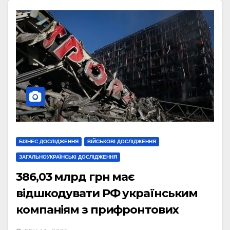
БІЗНЕС ДОСЛІДЖЕННЯ
ВІЙСЬКОВІ ДОСЛІДЖЕННЯ
ЗАГАЛЬНОУКРАЇНСЬКІ ДОСЛІДЖЕННЯ
386,03 млрд грн має
відшкодувати РФ українським
компаніям з прифронтових
регіонів