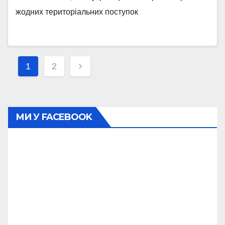
жодних територіальних поступок
Навігація
1
2
записів
МИ У FACEBOOK