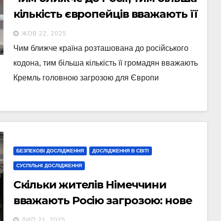
кількість європейців вважають її
головною загрозою
ЖОВ 22, 2025
Чим ближче країна розташована до російського
кодона, тим більша кількість її громадян вважають
Кремль головною загрозою для Європи
БЕЗПЕКОВІ ДОСЛІДЖЕННЯ
ДОСЛІДЖЕННЯ В СВІТІ
СУСПІЛЬНІ ДОСЛІДЖЕННЯ
Скільки жителів Німеччини
вважають Росію загрозою: нове
опитування
ЛИП 21, 2025