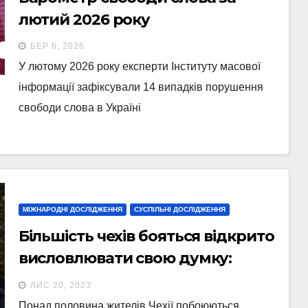
лютий 2026 року
БЕР 6, 2026
У лютому 2026 року експерти Інституту масової
інформації зафіксували 14 випадків порушення
свободи слова в Україні
МІЖНАРОДНІ ДОСЛІДЖЕННЯ
СУСПІЛЬНІ ДОСЛІДЖЕННЯ
Більшість чехів бояться відкрито
висловлювати свою думку:
результати опитування
ЛИС 20, 2023
Понад половина жителів Чехії побоюються