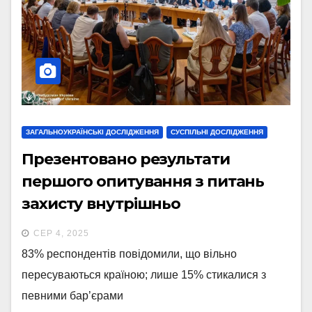
ЗАГАЛЬНОУКРАЇНСЬКІ ДОСЛІДЖЕННЯ
СУСПІЛЬНІ ДОСЛІДЖЕННЯ
Презентовано результати
першого опитування з питань
захисту внутрішньо
переміщених осіб в Україні
СЕР 4, 2025
83% респондентів повідомили, що вільно
пересуваються країною; лише 15% стикалися з
певними бар’єрами