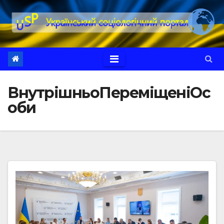
Перейти
до
вмісту
ВнутрішньоПереміщеніОс
оби