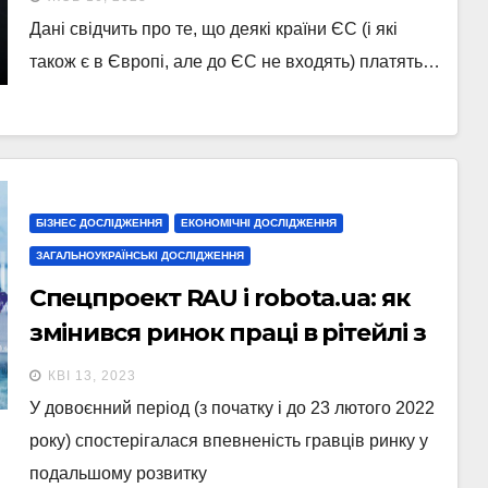
Дані свідчить про те, що деякі країни ЄС (і які
також є в Європі, але до ЄС не входять) платять…
БІЗНЕС ДОСЛІДЖЕННЯ
ЕКОНОМІЧНІ ДОСЛІДЖЕННЯ
ЗАГАЛЬНОУКРАЇНСЬКІ ДОСЛІДЖЕННЯ
Спецпроект RAU і robota.ua: як
змінився ринок праці в рітейлі з
квітня 2022 року до січня 2023-го
КВІ 13, 2023
У довоєнний період (з початку і до 23 лютого 2022
року) спостерігалася впевненість гравців ринку у
подальшому розвитку