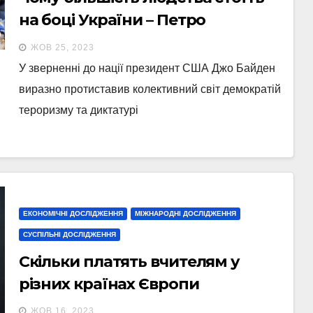
на боці України – Петро
Бурковський
ЖОВ 25, 2023
У зверненні до нації президент США Джо Байден
виразно протиставив колективний світ демократій
тероризму та диктатурі
ЕКОНОМІЧНІ ДОСЛІДЖЕННЯ
МІЖНАРОДНІ ДОСЛІДЖЕННЯ
СУСПІЛЬНІ ДОСЛІДЖЕННЯ
Скільки платять вчителям у
різних країнах Європи
ЖОВ 16, 2023