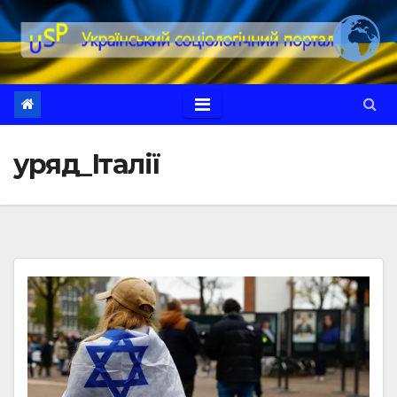
Перейти
до
вмісту
уряд_Італії